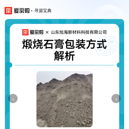
寻源宝典
‹
›