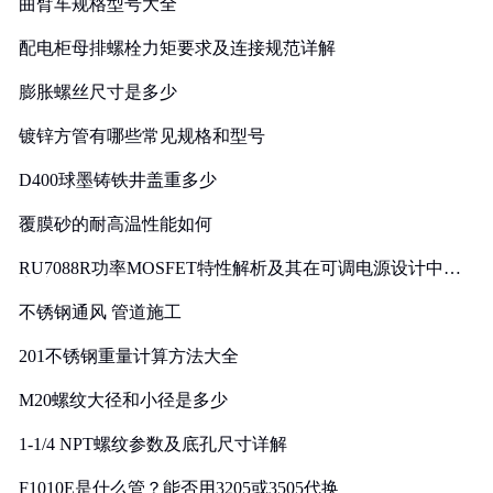
曲臂车规格型号大全
配电柜母排螺栓力矩要求及连接规范详解
膨胀螺丝尺寸是多少
镀锌方管有哪些常见规格和型号
D400球墨铸铁井盖重多少
覆膜砂的耐高温性能如何
RU7088R功率MOSFET特性解析及其在可调电源设计中的
实践
不锈钢通风 管道施工
201不锈钢重量计算方法大全
M20螺纹大径和小径是多少
1-1/4 NPT螺纹参数及底孔尺寸详解
F1010E是什么管？能否用3205或3505代换