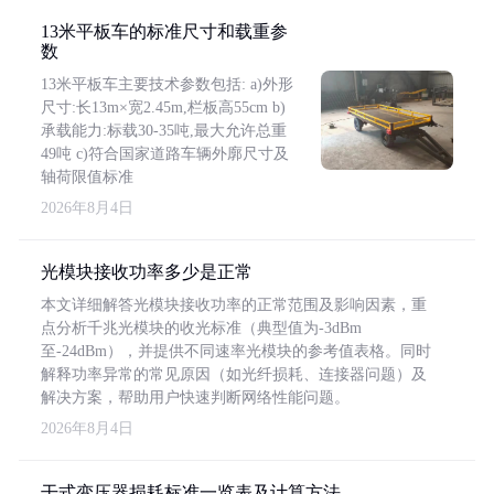
13米平板车的标准尺寸和载重参
数
13米平板车主要技术参数包括: a)外形
尺寸:长13m×宽2.45m,栏板高55cm b)
承载能力:标载30-35吨,最大允许总重
49吨 c)符合国家道路车辆外廓尺寸及
轴荷限值标准
2026年8月4日
光模块接收功率多少是正常
本文详细解答光模块接收功率的正常范围及影响因素，重
点分析千兆光模块的收光标准（典型值为-3dBm
至-24dBm），并提供不同速率光模块的参考值表格。同时
解释功率异常的常见原因（如光纤损耗、连接器问题）及
解决方案，帮助用户快速判断网络性能问题。
2026年8月4日
干式变压器损耗标准一览表及计算方法