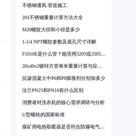
不锈钢通风 管道施工
201不锈钢重量计算方法大全
M20螺纹大径和小径是多少
1-1/4 NPT螺纹参数及底孔尺寸详解
F1010E是什么管？能否用3205或3505代
换
20x40x2镀锌方管单米重量计算与应用
分析
抗渗混凝土中P6和P8膨胀剂分别加多少
法兰PN25和PN16有什么区别
消费者对洗衣机的核心需求调研与分析
U型螺栓的国家标准
煤矿用电热取暖器是否符合防爆电气设
备标准