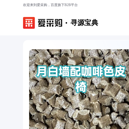
欢迎来到爱采购，百度旗下B2B平台
寻源宝典
‹
›