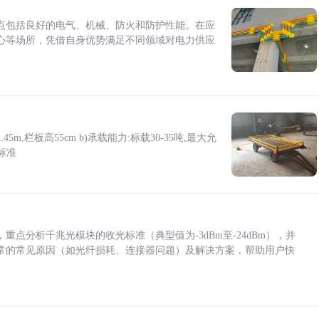
点包括良好的电气、机械、防火和防护性能。在应
心等场所，凭借自身优势满足不同领域对电力供应
5m,栏板高55cm b)承载能力:标载30-35吨,最大允
标准
点分析千兆光模块的收光标准（典型值为-3dBm至-24dBm），并
常的常见原因（如光纤损耗、连接器问题）及解决方案，帮助用户快