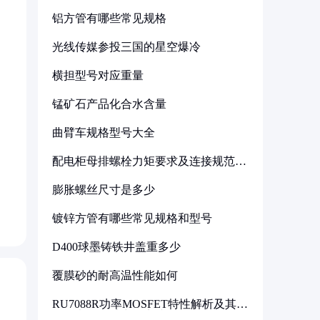
铝方管有哪些常见规格
光线传媒参投三国的星空爆冷
横担型号对应重量
锰矿石产品化合水含量
曲臂车规格型号大全
配电柜母排螺栓力矩要求及连接规范详
解
膨胀螺丝尺寸是多少
镀锌方管有哪些常见规格和型号
D400球墨铸铁井盖重多少
覆膜砂的耐高温性能如何
RU7088R功率MOSFET特性解析及其在
可调电源设计中的实践