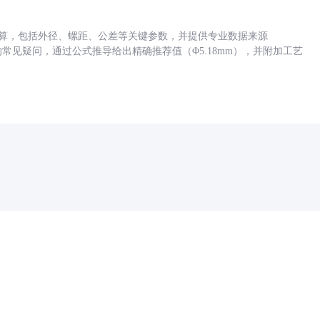
底孔计算，包括外径、螺距、公差等关键参数，并提供专业数据来源
孔尺寸的常见疑问，通过公式推导给出精确推荐值（Φ5.18mm），并附加工艺
药品医疗器械网络信息服务备案(京)网药械信息备字（2021）第00159号
京ICP证030173号
京公网安备11000002000001号