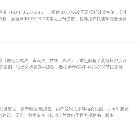
/T 10228-2015），提供1000kVA变压器损耗计算实例，分步
，涵盖SCB10/SCB13等常见型号参数，指导用户快速掌握变压器
法（理论公式法、查表法、在线工具法），重点解析了黄铜棒密度取
计算案例、误差分析及选材建议，数据参考GB/T 4423-2007等国家标
括各引脚定义、典型电压/电流值、内部逻辑关系等核心数据，并附引脚参
电路设计要点，数据参考自杭州士兰微电子官方规格书（版本