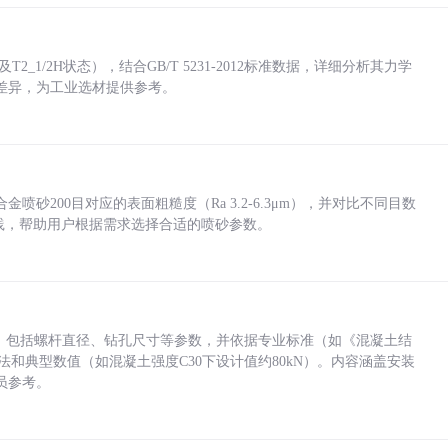
_1/2H状态），结合GB/T 5231-2012标准数据，详细分析其力学
差异，为工业选材提供参考。
砂200目对应的表面粗糙度（Ra 3.2-6.3μm），并对比不同目数
业实践，帮助用户根据需求选择合适的喷砂参数。
力，包括螺杆直径、钻孔尺寸等参数，并依据专业标准（如《混凝土结
方法和典型数值（如混凝土强度C30下设计值约80kN）。内容涵盖安装
员参考。