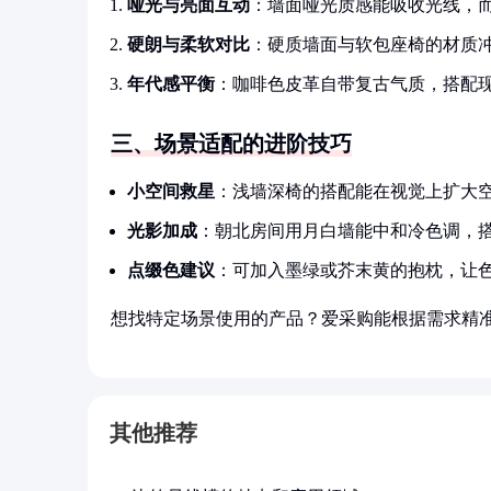
哑光与亮面互动
：墙面哑光质感能吸收光线，
硬朗与柔软对比
：硬质墙面与软包座椅的材质
年代感平衡
：咖啡色皮革自带复古气质，搭配
三、场景适配的进阶技巧
小空间救星
：浅墙深椅的搭配能在视觉上扩大空
光影加成
：朝北房间用月白墙能中和冷色调，
点缀色建议
：可加入墨绿或芥末黄的抱枕，让色
想找特定场景使用的产品？爱采购能根据需求精
其他推荐