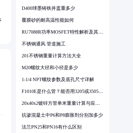
D400球墨铸铁井盖重多少
体
覆膜砂的耐高温性能如何
RU7088R功率MOSFET特性解析及其在
可调电源设计中的实践
不锈钢通风 管道施工
201不锈钢重量计算方法大全
M20螺纹大径和小径是多少
1-1/4 NPT螺纹参数及底孔尺寸详解
F1010E是什么管？能否用3205或3505代
换
20x40x2镀锌方管单米重量计算与应用
分析
抗渗混凝土中P6和P8膨胀剂分别加多少
法兰PN25和PN16有什么区别