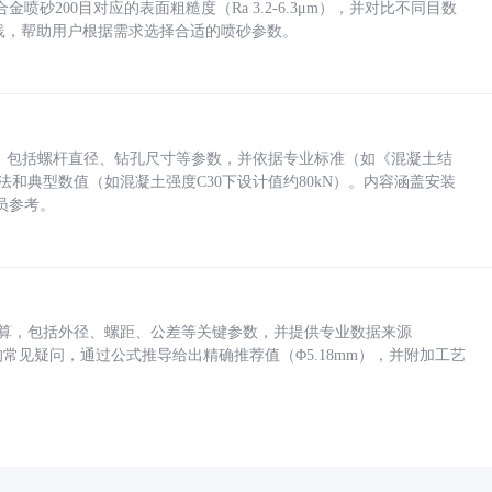
砂200目对应的表面粗糙度（Ra 3.2-6.3μm），并对比不同目数
业实践，帮助用户根据需求选择合适的喷砂参数。
力，包括螺杆直径、钻孔尺寸等参数，并依据专业标准（如《混凝土结
方法和典型数值（如混凝土强度C30下设计值约80kN）。内容涵盖安装
员参考。
底孔计算，包括外径、螺距、公差等关键参数，并提供专业数据来源
孔尺寸的常见疑问，通过公式推导给出精确推荐值（Φ5.18mm），并附加工艺