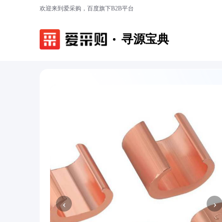
欢迎来到爱采购，百度旗下B2B平台
寻源宝典
‹
›