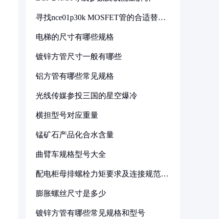
寻找nce01p30k MOSFET管的合适替代
型号
电梯的尺寸有哪些规格
镀锌方管尺寸一般有哪些
铝方管有哪些常见规格
光线传媒参投三国的星空爆冷
横担型号对应重量
锰矿石产品化合水含量
曲臂车规格型号大全
配电柜母排螺栓力矩要求及连接规范详
解
膨胀螺丝尺寸是多少
镀锌方管有哪些常见规格和型号