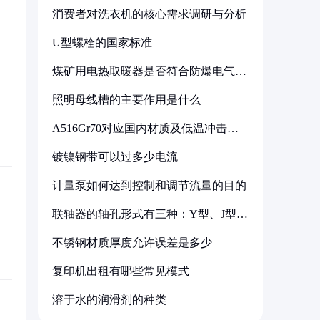
消费者对洗衣机的核心需求调研与分析
U型螺栓的国家标准
煤矿用电热取暖器是否符合防爆电气设
备标准
照明母线槽的主要作用是什么
A516Gr70对应国内材质及低温冲击要
求解析
镀镍钢带可以过多少电流
计量泵如何达到控制和调节流量的目的
联轴器的轴孔形式有三种：Y型、J型、
Z型
不锈钢材质厚度允许误差是多少
复印机出租有哪些常见模式
溶于水的润滑剂的种类