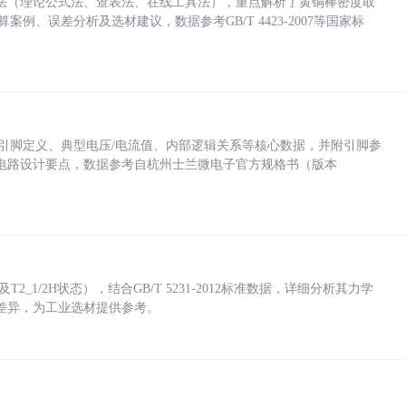
法（理论公式法、查表法、在线工具法），重点解析了黄铜棒密度取
计算案例、误差分析及选材建议，数据参考GB/T 4423-2007等国家标
括各引脚定义、典型电压/电流值、内部逻辑关系等核心数据，并附引脚参
电路设计要点，数据参考自杭州士兰微电子官方规格书（版本
_1/2H状态），结合GB/T 5231-2012标准数据，详细分析其力学
差异，为工业选材提供参考。