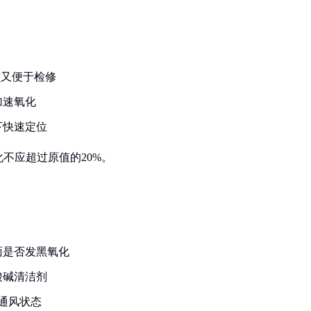
触碰又便于检修
加速氧化
下快速定位
不应超过原值的20%。
：
面是否发黑氧化
酸碱清洁剂
通风状态