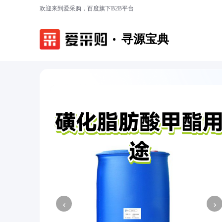
欢迎来到爱采购，百度旗下B2B平台
寻源宝典
‹
›