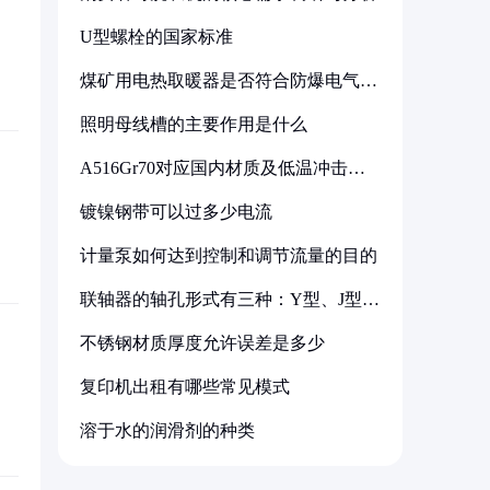
U型螺栓的国家标准
煤矿用电热取暖器是否符合防爆电气设
备标准
照明母线槽的主要作用是什么
A516Gr70对应国内材质及低温冲击要
求解析
镀镍钢带可以过多少电流
计量泵如何达到控制和调节流量的目的
联轴器的轴孔形式有三种：Y型、J型、
Z型
不锈钢材质厚度允许误差是多少
复印机出租有哪些常见模式
溶于水的润滑剂的种类