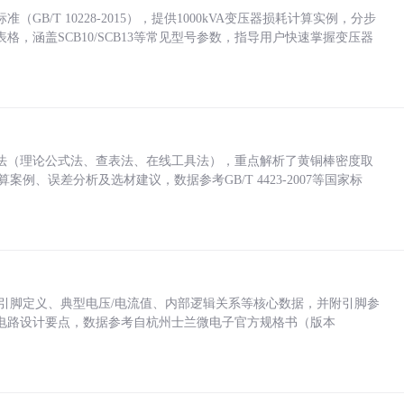
/T 10228-2015），提供1000kVA变压器损耗计算实例，分步
，涵盖SCB10/SCB13等常见型号参数，指导用户快速掌握变压器
法（理论公式法、查表法、在线工具法），重点解析了黄铜棒密度取
计算案例、误差分析及选材建议，数据参考GB/T 4423-2007等国家标
括各引脚定义、典型电压/电流值、内部逻辑关系等核心数据，并附引脚参
电路设计要点，数据参考自杭州士兰微电子官方规格书（版本