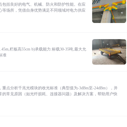
点包括良好的电气、机械、防火和防护性能。在应
心等场所，凭借自身优势满足不同领域对电力供应
5m,栏板高55cm b)承载能力:标载30-35吨,最大允
标准
点分析千兆光模块的收光标准（典型值为-3dBm至-24dBm），并
常的常见原因（如光纤损耗、连接器问题）及解决方案，帮助用户快