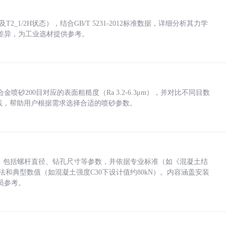
_1/2H状态），结合GB/T 5231-2012标准数据，详细分析其力学
差异，为工业选材提供参考。
砂200目对应的表面粗糙度（Ra 3.2-6.3μm），并对比不同目数
业实践，帮助用户根据需求选择合适的喷砂参数。
力，包括螺杆直径、钻孔尺寸等参数，并依据专业标准（如《混凝土结
方法和典型数值（如混凝土强度C30下设计值约80kN）。内容涵盖安装
员参考。