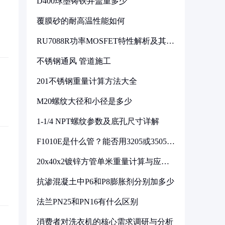
D400球墨铸铁井盖重多少
覆膜砂的耐高温性能如何
RU7088R功率MOSFET特性解析及其在
可调电源设计中的实践
不锈钢通风 管道施工
201不锈钢重量计算方法大全
M20螺纹大径和小径是多少
1-1/4 NPT螺纹参数及底孔尺寸详解
F1010E是什么管？能否用3205或3505代
换
20x40x2镀锌方管单米重量计算与应用
分析
抗渗混凝土中P6和P8膨胀剂分别加多少
法兰PN25和PN16有什么区别
消费者对洗衣机的核心需求调研与分析