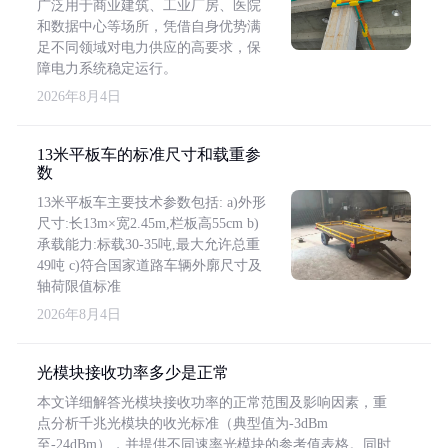
广泛用于商业建筑、工业厂房、医院
和数据中心等场所，凭借自身优势满
足不同领域对电力供应的高要求，保
障电力系统稳定运行。
2026年8月4日
13米平板车的标准尺寸和载重参
数
13米平板车主要技术参数包括: a)外形
尺寸:长13m×宽2.45m,栏板高55cm b)
承载能力:标载30-35吨,最大允许总重
49吨 c)符合国家道路车辆外廓尺寸及
轴荷限值标准
2026年8月4日
光模块接收功率多少是正常
本文详细解答光模块接收功率的正常范围及影响因素，重
点分析千兆光模块的收光标准（典型值为-3dBm
至-24dBm），并提供不同速率光模块的参考值表格。同时