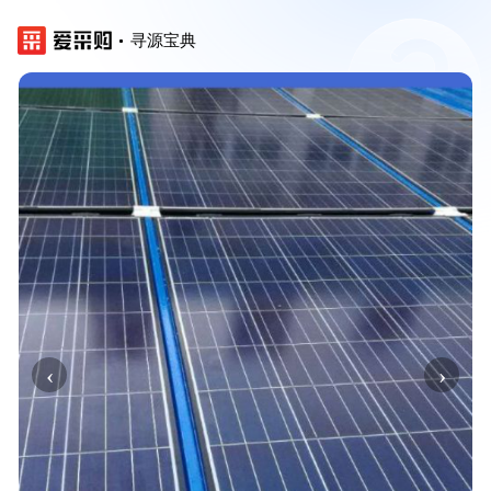
寻源宝典
‹
›