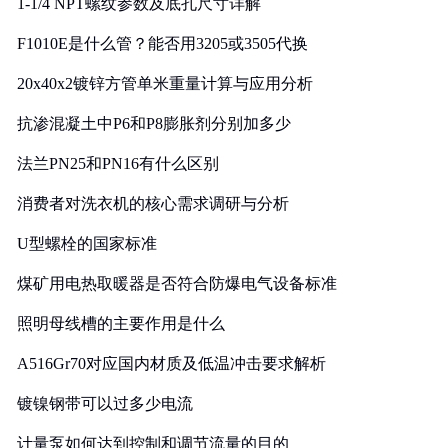
1-1/4 NPT螺纹参数及底孔尺寸详解
F1010E是什么管？能否用3205或3505代换
20x40x2镀锌方管单米重量计算与应用分析
抗渗混凝土中P6和P8膨胀剂分别加多少
法兰PN25和PN16有什么区别
消费者对洗衣机的核心需求调研与分析
U型螺栓的国家标准
煤矿用电热取暖器是否符合防爆电气设备标准
照明母线槽的主要作用是什么
A516Gr70对应国内材质及低温冲击要求解析
镀镍钢带可以过多少电流
计量泵如何达到控制和调节流量的目的