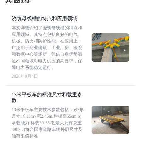
其他推荐
浇筑母线槽的特点和应用领域
本文详细介绍了浇筑母线槽的特点和
应用领域。其特点包括良好的电气、
机械、防火和防护性能。在应用上，
广泛用于商业建筑、工业厂房、医院
和数据中心等场所，凭借自身优势满
足不同领域对电力供应的高要求，保
障电力系统稳定运行。
2026年8月4日
13米平板车的标准尺寸和载重参
数
13米平板车主要技术参数包括: a)外形
尺寸:长13m×宽2.45m,栏板高55cm b)
承载能力:标载30-35吨,最大允许总重
49吨 c)符合国家道路车辆外廓尺寸及
轴荷限值标准