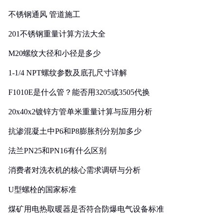
实践
不锈钢通风 管道施工
201不锈钢重量计算方法大全
M20螺纹大径和小径是多少
1-1/4 NPT螺纹参数及底孔尺寸详解
F1010E是什么管？能否用3205或3505代换
20x40x2镀锌方管单米重量计算与应用分析
抗渗混凝土中P6和P8膨胀剂分别加多少
法兰PN25和PN16有什么区别
消费者对洗衣机的核心需求调研与分析
U型螺栓的国家标准
煤矿用电热取暖器是否符合防爆电气设备标准