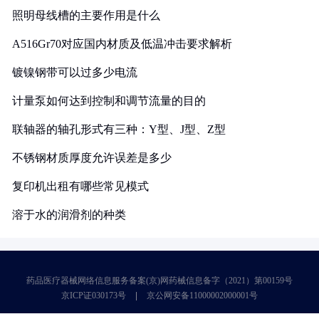
照明母线槽的主要作用是什么
A516Gr70对应国内材质及低温冲击要求解析
镀镍钢带可以过多少电流
计量泵如何达到控制和调节流量的目的
联轴器的轴孔形式有三种：Y型、J型、Z型
不锈钢材质厚度允许误差是多少
复印机出租有哪些常见模式
溶于水的润滑剂的种类
药品医疗器械网络信息服务备案(京)网药械信息备字（2021）第00159号
京ICP证030173号
京公网安备11000002000001号