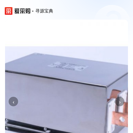
寻源宝典
‹
›