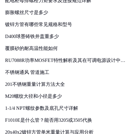
配电柜母排螺栓力矩要求及连接规范详解
膨胀螺丝尺寸是多少
镀锌方管有哪些常见规格和型号
D400球墨铸铁井盖重多少
覆膜砂的耐高温性能如何
RU7088R功率MOSFET特性解析及其在可调电源设计中的
实践
不锈钢通风 管道施工
201不锈钢重量计算方法大全
M20螺纹大径和小径是多少
1-1/4 NPT螺纹参数及底孔尺寸详解
F1010E是什么管？能否用3205或3505代换
20x40x2镀锌方管单米重量计算与应用分析