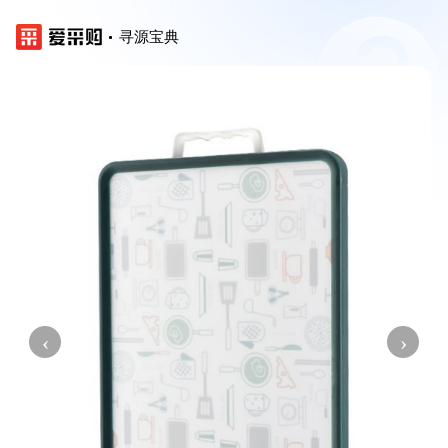
寻源宝典
‹
›