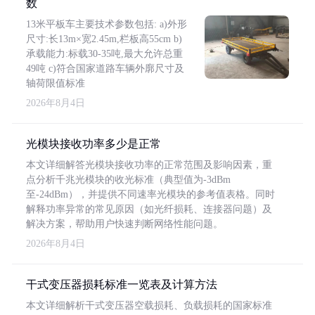
数
13米平板车主要技术参数包括: a)外形
尺寸:长13m×宽2.45m,栏板高55cm b)
承载能力:标载30-35吨,最大允许总重
49吨 c)符合国家道路车辆外廓尺寸及
轴荷限值标准
2026年8月4日
光模块接收功率多少是正常
本文详细解答光模块接收功率的正常范围及影响因素，重
点分析千兆光模块的收光标准（典型值为-3dBm
至-24dBm），并提供不同速率光模块的参考值表格。同时
解释功率异常的常见原因（如光纤损耗、连接器问题）及
解决方案，帮助用户快速判断网络性能问题。
2026年8月4日
干式变压器损耗标准一览表及计算方法
本文详细解析干式变压器空载损耗、负载损耗的国家标准