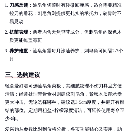
刀感反馈
：油皂角切菜时有轻微回弹感，适合需要精准
控刀的雕花；刺皂角则提供更扎实的承托力，剁骨时不
易晃动
抗菌表现
：两者均含天然皂苷成分，但刺皂角的深色木
质更能掩盖霉斑
养护难度
：油皂角需每月涂油养护，刺皂角可间隔2-3个
月
三、选购建议
轻食爱好者可选油皂角菜板，其细腻纹理不伤刀具且方便
清洁；经常处理带骨食材则建议刺皂角，紧密木质能承受
更大冲击。无论选择哪种，建议选3-5cm厚度，并避开有树
结的部位。定期用粗盐+柠檬深度清洁，可延长使用寿命至
少3年。
爱采购从参数比对到价格分析，各项功能贴心又实用，助