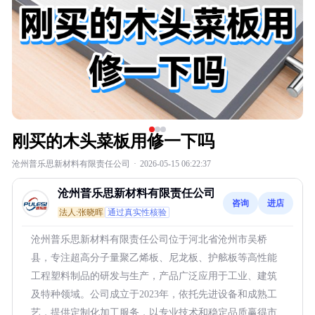
刚买的木头菜板用修一下吗
沧州普乐思新材料有限责任公司
·
2026-05-15 06:22:37
沧州普乐思新材料有限责任公司
咨询
进店
法人:张晓晖
通过真实性核验
沧州普乐思新材料有限责任公司位于河北省沧州市吴桥
县，专注超高分子量聚乙烯板、尼龙板、护舷板等高性能
工程塑料制品的研发与生产，产品广泛应用于工业、建筑
及特种领域。公司成立于2023年，依托先进设备和成熟工
艺，提供定制化加工服务，以专业技术和稳定品质赢得市