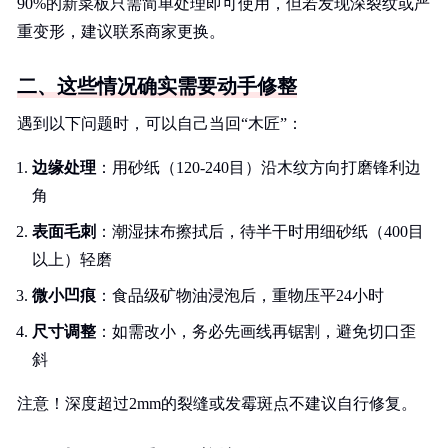
90%的新菜板只需简单处理即可使用，但若发现深裂纹或严
重变形，建议联系商家更换。
二、这些情况确实需要动手修整
遇到以下问题时，可以自己当回“木匠”：
边缘处理
：用砂纸（120-240目）沿木纹方向打磨锋利边
角
表面毛刺
：潮湿抹布擦拭后，待半干时用细砂纸（400目
以上）轻磨
微小凹痕
：食品级矿物油浸泡后，重物压平24小时
尺寸调整
：如需改小，务必先画线再锯割，避免切口歪
斜
注意！深度超过2mm的裂缝或发霉斑点不建议自行修复。