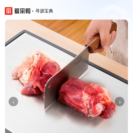
寻源宝典
‹
›