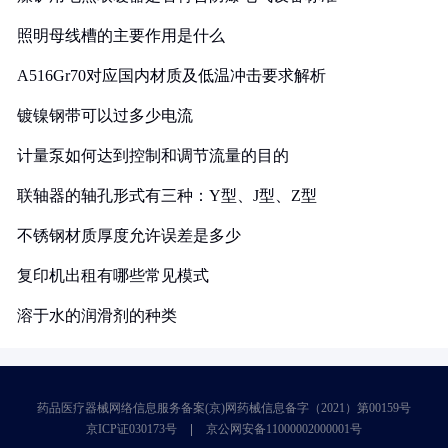
照明母线槽的主要作用是什么
A516Gr70对应国内材质及低温冲击要求解析
镀镍钢带可以过多少电流
计量泵如何达到控制和调节流量的目的
联轴器的轴孔形式有三种：Y型、J型、Z型
不锈钢材质厚度允许误差是多少
复印机出租有哪些常见模式
溶于水的润滑剂的种类
药品医疗器械网络信息服务备案(京)网药械信息备字（2021）第00159号
京ICP证030173号
京公网安备11000002000001号