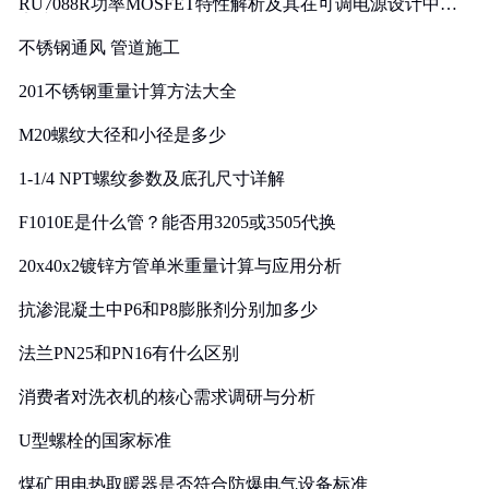
RU7088R功率MOSFET特性解析及其在可调电源设计中的
实践
不锈钢通风 管道施工
201不锈钢重量计算方法大全
M20螺纹大径和小径是多少
1-1/4 NPT螺纹参数及底孔尺寸详解
F1010E是什么管？能否用3205或3505代换
20x40x2镀锌方管单米重量计算与应用分析
抗渗混凝土中P6和P8膨胀剂分别加多少
法兰PN25和PN16有什么区别
消费者对洗衣机的核心需求调研与分析
U型螺栓的国家标准
煤矿用电热取暖器是否符合防爆电气设备标准