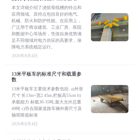
本文详细介绍了浇筑母线槽的特点和
应用领域。其特点包括良好的电气、
机械、防火和防护性能。在应用上，
广泛用于商业建筑、工业厂房、医院
和数据中心等场所，凭借自身优势满
足不同领域对电力供应的高要求，保
障电力系统稳定运行。
2026年8月4日
13米平板车的标准尺寸和载重参
数
13米平板车主要技术参数包括: a)外形
尺寸:长13m×宽2.45m,栏板高55cm b)
承载能力:标载30-35吨,最大允许总重
49吨 c)符合国家道路车辆外廓尺寸及
轴荷限值标准
2026年8月4日