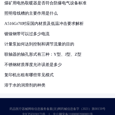
煤矿用电热取暖器是否符合防爆电气设备标准
照明母线槽的主要作用是什么
A516Gr70对应国内材质及低温冲击要求解析
镀镍钢带可以过多少电流
计量泵如何达到控制和调节流量的目的
联轴器的轴孔形式有三种：Y型、J型、Z型
不锈钢材质厚度允许误差是多少
复印机出租有哪些常见模式
溶于水的润滑剂的种类
药品医疗器械网络信息服务备案(京)网药械信息备字（2021）第00159号
京ICP证030173号
京公网安备11000002000001号