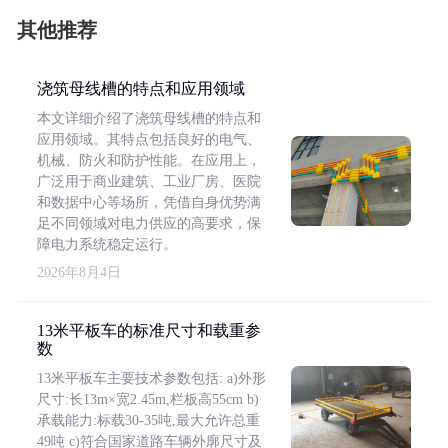
其他推荐
浇筑母线槽的特点和应用领域
本文详细介绍了浇筑母线槽的特点和
应用领域。其特点包括良好的电气、
机械、防火和防护性能。在应用上，
广泛用于商业建筑、工业厂房、医院
和数据中心等场所，凭借自身优势满
足不同领域对电力供应的高要求，保
障电力系统稳定运行。
2026年8月4日
13米平板车的标准尺寸和载重参
数
13米平板车主要技术参数包括: a)外形
尺寸:长13m×宽2.45m,栏板高55cm b)
承载能力:标载30-35吨,最大允许总重
49吨 c)符合国家道路车辆外廓尺寸及