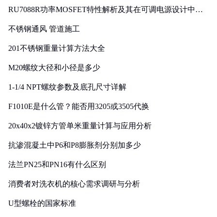
RU7088R功率MOSFET特性解析及其在可调电源设计中的
实践
不锈钢通风 管道施工
201不锈钢重量计算方法大全
M20螺纹大径和小径是多少
1-1/4 NPT螺纹参数及底孔尺寸详解
F1010E是什么管？能否用3205或3505代换
20x40x2镀锌方管单米重量计算与应用分析
抗渗混凝土中P6和P8膨胀剂分别加多少
法兰PN25和PN16有什么区别
消费者对洗衣机的核心需求调研与分析
U型螺栓的国家标准