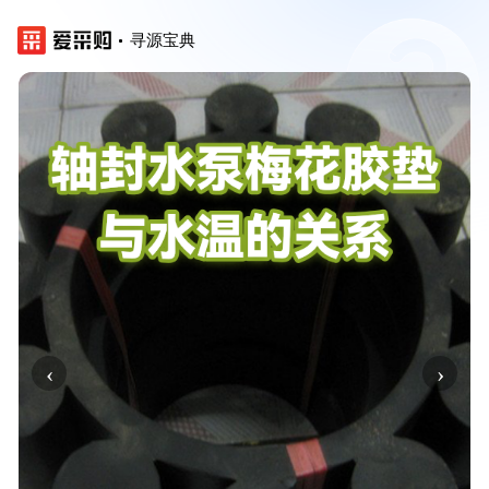
寻源宝典
‹
›