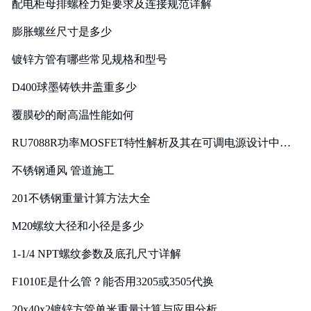
配电柜母排螺栓力矩要求及连接规范详解
膨胀螺丝尺寸是多少
镀锌方管有哪些常见规格和型号
D400球墨铸铁井盖重多少
覆膜砂的耐高温性能如何
RU7088R功率MOSFET特性解析及其在可调电源设计中的
实践
不锈钢通风 管道施工
201不锈钢重量计算方法大全
M20螺纹大径和小径是多少
1-1/4 NPT螺纹参数及底孔尺寸详解
F1010E是什么管？能否用3205或3505代换
20x40x2镀锌方管单米重量计算与应用分析