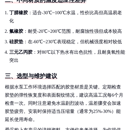
二、不同材质的温度适应性差异
丁腈橡胶
：适合-30℃~100℃水温，性价比高但高温易老
化
氟橡胶
：耐受-20℃~200℃范围，耐腐蚀性强但成本较高
硅胶垫
：在-60℃~230℃表现稳定，但机械强度相对较低
三元乙丙胶
：对80℃以下热水有出色抗性，且耐臭氧性能
突出
三、选型与维护建议
根据水泵工作环境选择匹配的胶垫材质是关键。定期检查
胶垫的弹性恢复度和表面裂纹情况，建议高温工况每6个月
检查一次。同时注意避免水温剧烈波动，温差骤变会加速
胶垫疲劳。安装时保持适当压缩量（通常为25%-30%）能
延长使用寿命。
爱采购上有产品的详细资料，方便你参考选择。为你提供