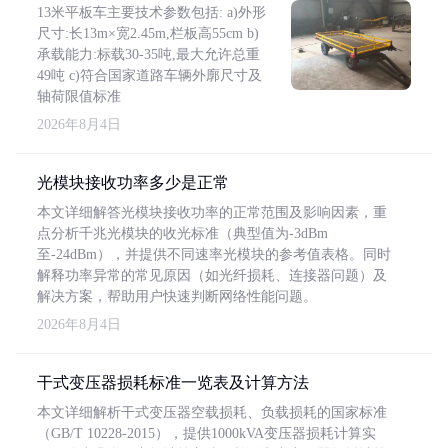
13米平板车主要技术参数包括: a)外形
尺寸:长13m×宽2.45m,栏板高55cm b)
承载能力:标载30-35吨,最大允许总重
49吨 c)符合国家道路车辆外廓尺寸及
轴荷限值标准
2026年8月4日
光模块接收功率多少是正常
本文详细解答光模块接收功率的正常范围及影响因素，重
点分析千兆光模块的收光标准（典型值为-3dBm
至-24dBm），并提供不同速率光模块的参考值表格。同时
解释功率异常的常见原因（如光纤损耗、连接器问题）及
解决方案，帮助用户快速判断网络性能问题。
2026年8月4日
干式变压器损耗标准一览表及计算方法
本文详细解析干式变压器空载损耗、负载损耗的国家标准
（GB/T 10228-2015），提供1000kVA变压器损耗计算实