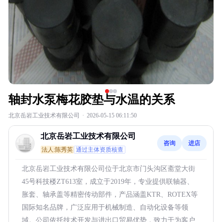
轴封水泵梅花胶垫与水温的关系
北京岳岩工业技术有限公司
·
2026-05-15 06:11:50
北京岳岩工业技术有限公司
咨询
进店
法人:陈秀英
通过主体资质核查
北京岳岩工业技术有限公司位于北京市门头沟区斋堂大街
45号科技楼ZT613室，成立于2019年，专业提供联轴器、
胀套、轴承盖等精密传动部件，产品涵盖KTR、ROTEX等
国际知名品牌，广泛应用于机械制造、自动化设备等领
域。公司依托技术开发与进出口贸易优势，致力于为客户