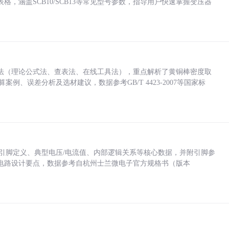
，涵盖SCB10/SCB13等常见型号参数，指导用户快速掌握变压器
法（理论公式法、查表法、在线工具法），重点解析了黄铜棒密度取
计算案例、误差分析及选材建议，数据参考GB/T 4423-2007等国家标
括各引脚定义、典型电压/电流值、内部逻辑关系等核心数据，并附引脚参
电路设计要点，数据参考自杭州士兰微电子官方规格书（版本