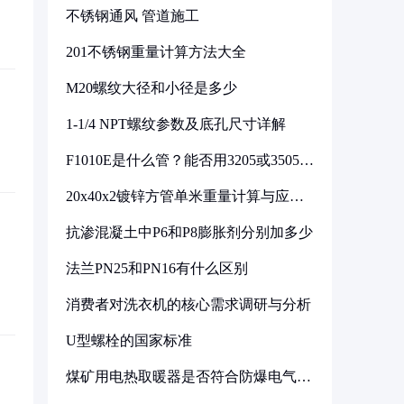
不锈钢通风 管道施工
201不锈钢重量计算方法大全
M20螺纹大径和小径是多少
1-1/4 NPT螺纹参数及底孔尺寸详解
F1010E是什么管？能否用3205或3505代
换
20x40x2镀锌方管单米重量计算与应用
分析
抗渗混凝土中P6和P8膨胀剂分别加多少
法兰PN25和PN16有什么区别
消费者对洗衣机的核心需求调研与分析
U型螺栓的国家标准
煤矿用电热取暖器是否符合防爆电气设
备标准