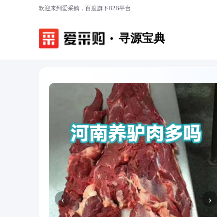
欢迎来到爱采购，百度旗下B2B平台
寻源宝典
‹
›