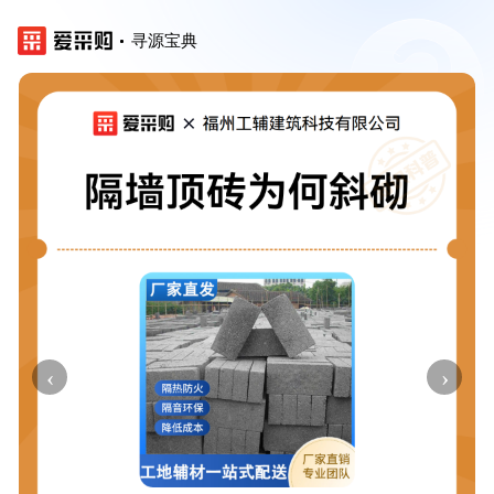
寻源宝典
‹
›