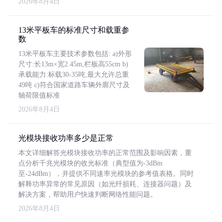
2026年8月4日
13米平板车的标准尺寸和载重参
数
13米平板车主要技术参数包括: a)外形
尺寸:长13m×宽2.45m,栏板高55cm b)
承载能力:标载30-35吨,最大允许总重
49吨 c)符合国家道路车辆外廓尺寸及
轴荷限值标准
2026年8月4日
光模块接收功率多少是正常
本文详细解答光模块接收功率的正常范围及影响因素，重
点分析千兆光模块的收光标准（典型值为-3dBm
至-24dBm），并提供不同速率光模块的参考值表格。同时
解释功率异常的常见原因（如光纤损耗、连接器问题）及
解决方案，帮助用户快速判断网络性能问题。
2026年8月4日