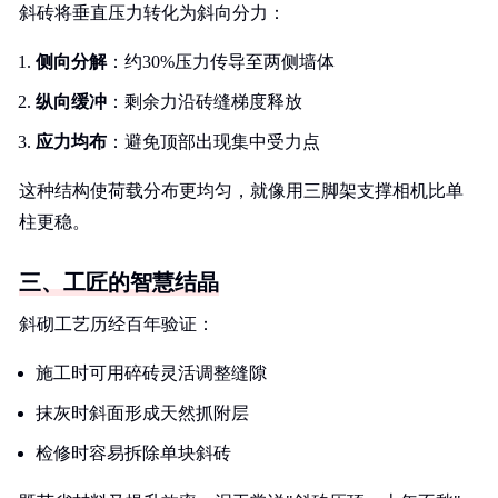
斜砖将垂直压力转化为斜向分力：
侧向分解
：约30%压力传导至两侧墙体
纵向缓冲
：剩余力沿砖缝梯度释放
应力均布
：避免顶部出现集中受力点
这种结构使荷载分布更均匀，就像用三脚架支撑相机比单
柱更稳。
三、工匠的智慧结晶
斜砌工艺历经百年验证：
施工时可用碎砖灵活调整缝隙
抹灰时斜面形成天然抓附层
检修时容易拆除单块斜砖