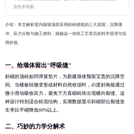
业技术创新。
介绍：
本文解析室内隔墙顶部采用斜砖砌筑的三大原因：沉降缓
冲、应力分散与施工便利，揭秘这一传统工艺背后的科学原理与实
用价值。
一、给墙体留出"呼吸缝"
斜砌的顶砖如同弹簧垫片，为新建墙体预留宝贵的沉降空
间。当楼板轻微变形或材料自然收缩时，45度斜角能通过
微小滑动吸收应力，避免下方直砌砖块出现横向裂缝。这
种设计特别适合砖混结构，实测数据显示斜砌部位裂缝发
生率比平砌降低60%以上。
二、巧妙的力学分解术