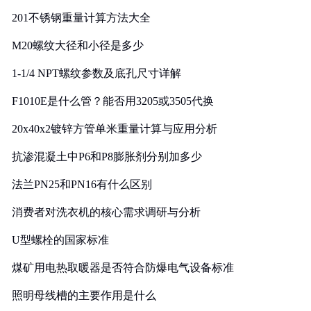
201不锈钢重量计算方法大全
M20螺纹大径和小径是多少
1-1/4 NPT螺纹参数及底孔尺寸详解
F1010E是什么管？能否用3205或3505代换
20x40x2镀锌方管单米重量计算与应用分析
抗渗混凝土中P6和P8膨胀剂分别加多少
法兰PN25和PN16有什么区别
消费者对洗衣机的核心需求调研与分析
U型螺栓的国家标准
煤矿用电热取暖器是否符合防爆电气设备标准
照明母线槽的主要作用是什么