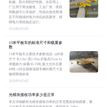
机械、防火和防护性能。在应用上，
广泛用于商业建筑、工业厂房、医院
和数据中心等场所，凭借自身优势满
足不同领域对电力供应的高要求，保
障电力系统稳定运行。
2026年8月4日
13米平板车的标准尺寸和载重参
数
13米平板车主要技术参数包括: a)外形
尺寸:长13m×宽2.45m,栏板高55cm b)
承载能力:标载30-35吨,最大允许总重
49吨 c)符合国家道路车辆外廓尺寸及
轴荷限值标准
2026年8月4日
光模块接收功率多少是正常
本文详细解答光模块接收功率的正常范围及影响因素，重
点分析千兆光模块的收光标准（典型值为-3dBm