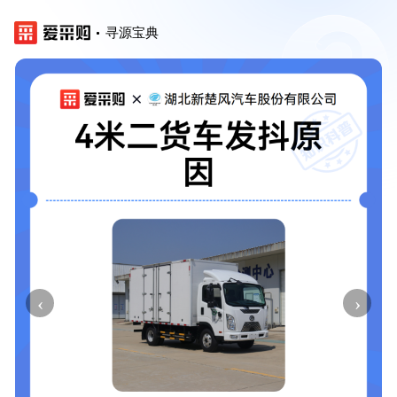
寻源宝典
‹
›