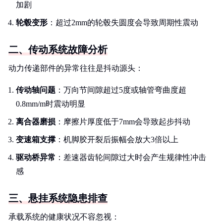
加剧
轮毂变形
：超过2mm的轮毂失圆度会导致周期性震动
二、传动系统故障分析
动力传递部件的异常往往是抖动源头：
传动轴问题
：万向节间隙超过5度或轴管弯曲度超
0.8mm/m时震动明显
离合器磨损
：摩擦片厚度低于7mm会导致起步抖动
变速箱支撑
：机脚胶开裂后振幅会放大3倍以上
驱动桥异常
：差速器齿轮间隙过大时会产生规律性冲击
感
三、悬挂系统隐患排查
承载系统的健康状况不容忽视：