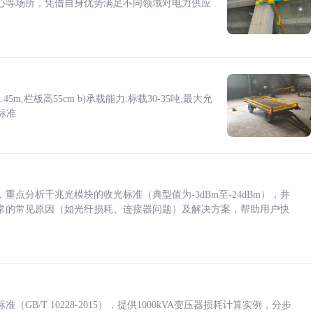
心等场所，凭借自身优势满足不同领域对电力供应
5m,栏板高55cm b)承载能力:标载30-35吨,最大允
标准
点分析千兆光模块的收光标准（典型值为-3dBm至-24dBm），并
常的常见原因（如光纤损耗、连接器问题）及解决方案，帮助用户快
/T 10228-2015），提供1000kVA变压器损耗计算实例，分步