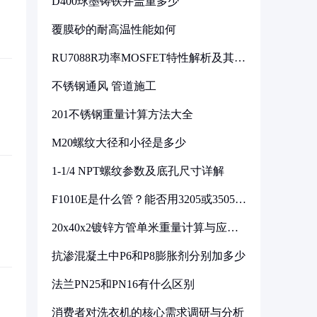
D400球墨铸铁井盖重多少
覆膜砂的耐高温性能如何
RU7088R功率MOSFET特性解析及其在
可调电源设计中的实践
不锈钢通风 管道施工
201不锈钢重量计算方法大全
M20螺纹大径和小径是多少
1-1/4 NPT螺纹参数及底孔尺寸详解
F1010E是什么管？能否用3205或3505代
换
20x40x2镀锌方管单米重量计算与应用
分析
抗渗混凝土中P6和P8膨胀剂分别加多少
法兰PN25和PN16有什么区别
消费者对洗衣机的核心需求调研与分析