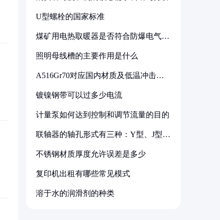
U型螺栓的国家标准
煤矿用电热取暖器是否符合防爆电气设
备标准
照明母线槽的主要作用是什么
A516Gr70对应国内材质及低温冲击要
求解析
镀镍钢带可以过多少电流
计量泵如何达到控制和调节流量的目的
联轴器的轴孔形式有三种：Y型、J型、
Z型
不锈钢材质厚度允许误差是多少
复印机出租有哪些常见模式
溶于水的润滑剂的种类