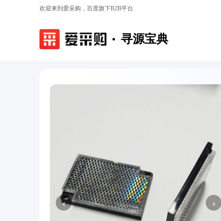
欢迎来到爱采购，百度旗下B2B平台
寻源宝典
‹
›