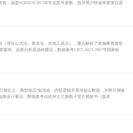
，涵盖SCB10/SCB13等常见型号参数，指导用户快速掌握变压器
法（理论公式法、查表法、在线工具法），重点解析了黄铜棒密度取
计算案例、误差分析及选材建议，数据参考GB/T 4423-2007等国家标
括各引脚定义、典型电压/电流值、内部逻辑关系等核心数据，并附引脚参
电路设计要点，数据参考自杭州士兰微电子官方规格书（版本