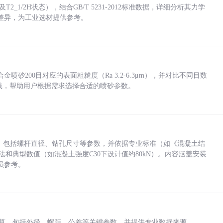
_1/2H状态），结合GB/T 5231-2012标准数据，详细分析其力学
差异，为工业选材提供参考。
砂200目对应的表面粗糙度（Ra 3.2-6.3μm），并对比不同目数
业实践，帮助用户根据需求选择合适的喷砂参数。
力，包括螺杆直径、钻孔尺寸等参数，并依据专业标准（如《混凝土结
方法和典型数值（如混凝土强度C30下设计值约80kN）。内容涵盖安装
员参考。
底孔计算，包括外径、螺距、公差等关键参数，并提供专业数据来源