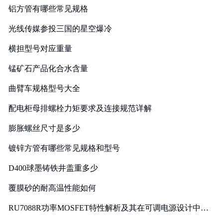
铝方管有哪些常见规格
光线传媒参投三国的星空爆冷
横担型号对应重量
锰矿石产品化合水含量
曲臂车规格型号大全
配电柜母排螺栓力矩要求及连接规范详解
膨胀螺丝尺寸是多少
镀锌方管有哪些常见规格和型号
D400球墨铸铁井盖重多少
覆膜砂的耐高温性能如何
RU7088R功率MOSFET特性解析及其在可调电源设计中的
实践