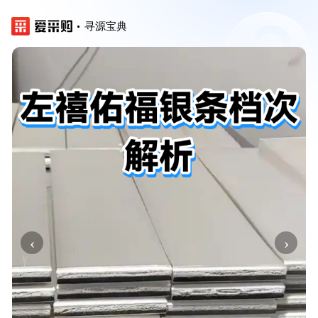
寻源宝典
‹
›