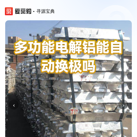
寻源宝典
‹
›