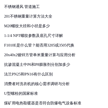
实践
不锈钢通风 管道施工
201不锈钢重量计算方法大全
M20螺纹大径和小径是多少
1-1/4 NPT螺纹参数及底孔尺寸详解
F1010E是什么管？能否用3205或3505代换
20x40x2镀锌方管单米重量计算与应用分析
抗渗混凝土中P6和P8膨胀剂分别加多少
法兰PN25和PN16有什么区别
消费者对洗衣机的核心需求调研与分析
U型螺栓的国家标准
煤矿用电热取暖器是否符合防爆电气设备标准