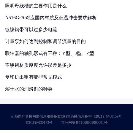
照明母线槽的主要作用是什么
A516Gr70对应国内材质及低温冲击要求解析
镀镍钢带可以过多少电流
计量泵如何达到控制和调节流量的目的
联轴器的轴孔形式有三种：Y型、J型、Z型
不锈钢材质厚度允许误差是多少
复印机出租有哪些常见模式
溶于水的润滑剂的种类
药品医疗器械网络信息服务备案(京)网药械信息备字（2021）第00159号
京ICP证030173号
京公网安备11000002000001号