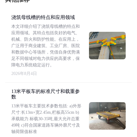
浇筑母线槽的特点和应用领域
本文详细介绍了浇筑母线槽的特点和
应用领域。其特点包括良好的电气、
机械、防火和防护性能。在应用上，
广泛用于商业建筑、工业厂房、医院
和数据中心等场所，凭借自身优势满
足不同领域对电力供应的高要求，保
障电力系统稳定运行。
2026年8月4日
13米平板车的标准尺寸和载重参
数
13米平板车主要技术参数包括: a)外形
尺寸:长13m×宽2.45m,栏板高55cm b)
承载能力:标载30-35吨,最大允许总重
49吨 c)符合国家道路车辆外廓尺寸及
轴荷限值标准