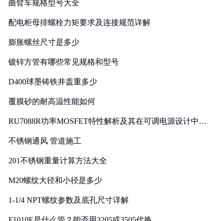
曲臂车规格型号大全
配电柜母排螺栓力矩要求及连接规范详解
膨胀螺丝尺寸是多少
镀锌方管有哪些常见规格和型号
D400球墨铸铁井盖重多少
覆膜砂的耐高温性能如何
RU7088R功率MOSFET特性解析及其在可调电源设计中的
实践
不锈钢通风 管道施工
201不锈钢重量计算方法大全
M20螺纹大径和小径是多少
1-1/4 NPT螺纹参数及底孔尺寸详解
F1010E是什么管？能否用3205或3505代换