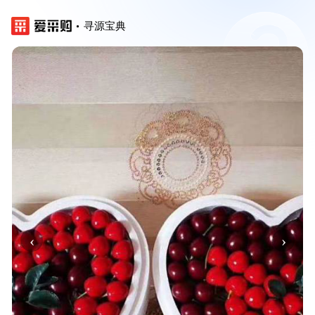
寻源宝典
‹
›