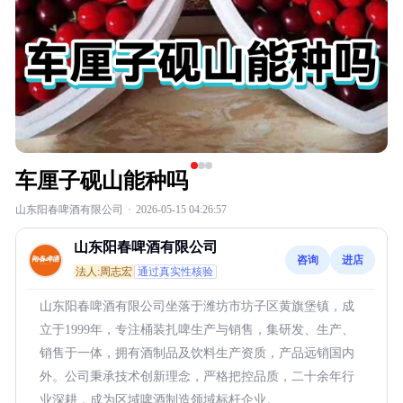
车厘子砚山能种吗
山东阳春啤酒有限公司
·
2026-05-15 04:26:57
山东阳春啤酒有限公司
咨询
进店
法人:周志宏
通过真实性核验
山东阳春啤酒有限公司坐落于潍坊市坊子区黄旗堡镇，成
立于1999年，专注桶装扎啤生产与销售，集研发、生产、
销售于一体，拥有酒制品及饮料生产资质，产品远销国内
外。公司秉承技术创新理念，严格把控品质，二十余年行
业深耕，成为区域啤酒制造领域标杆企业。