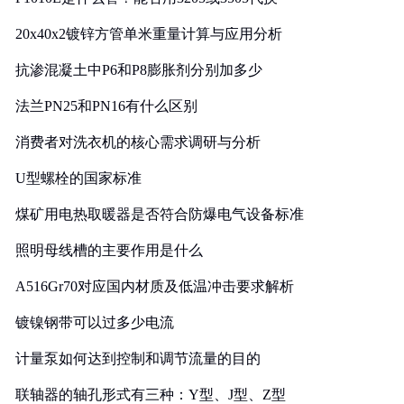
20x40x2镀锌方管单米重量计算与应用分析
抗渗混凝土中P6和P8膨胀剂分别加多少
法兰PN25和PN16有什么区别
消费者对洗衣机的核心需求调研与分析
U型螺栓的国家标准
煤矿用电热取暖器是否符合防爆电气设备标准
照明母线槽的主要作用是什么
A516Gr70对应国内材质及低温冲击要求解析
镀镍钢带可以过多少电流
计量泵如何达到控制和调节流量的目的
联轴器的轴孔形式有三种：Y型、J型、Z型