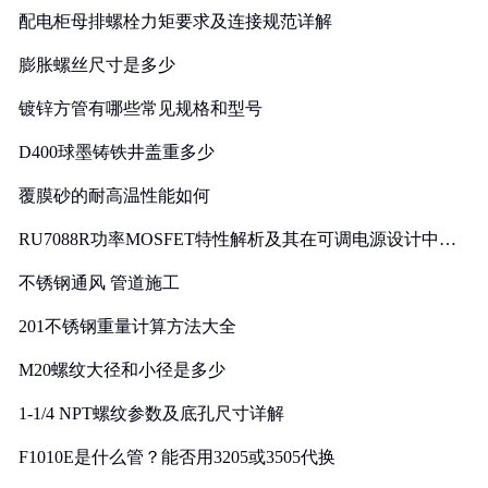
配电柜母排螺栓力矩要求及连接规范详解
膨胀螺丝尺寸是多少
镀锌方管有哪些常见规格和型号
D400球墨铸铁井盖重多少
覆膜砂的耐高温性能如何
RU7088R功率MOSFET特性解析及其在可调电源设计中的
实践
不锈钢通风 管道施工
201不锈钢重量计算方法大全
M20螺纹大径和小径是多少
1-1/4 NPT螺纹参数及底孔尺寸详解
F1010E是什么管？能否用3205或3505代换