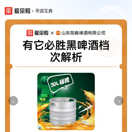
寻源宝典
‹
›