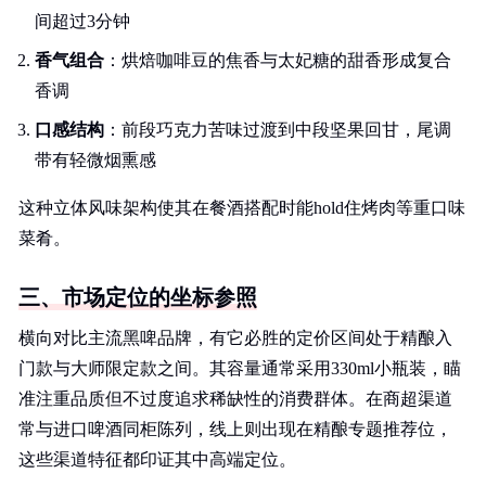
间超过3分钟
香气组合
：烘焙咖啡豆的焦香与太妃糖的甜香形成复合
香调
口感结构
：前段巧克力苦味过渡到中段坚果回甘，尾调
带有轻微烟熏感
这种立体风味架构使其在餐酒搭配时能hold住烤肉等重口味
菜肴。
三、市场定位的坐标参照
横向对比主流黑啤品牌，有它必胜的定价区间处于精酿入
门款与大师限定款之间。其容量通常采用330ml小瓶装，瞄
准注重品质但不过度追求稀缺性的消费群体。在商超渠道
常与进口啤酒同柜陈列，线上则出现在精酿专题推荐位，
这些渠道特征都印证其中高端定位。