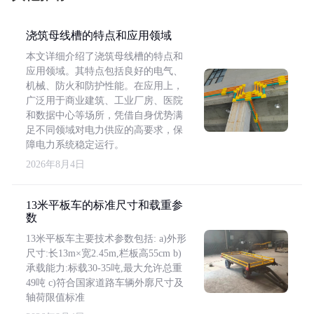
浇筑母线槽的特点和应用领域
本文详细介绍了浇筑母线槽的特点和
应用领域。其特点包括良好的电气、
机械、防火和防护性能。在应用上，
广泛用于商业建筑、工业厂房、医院
和数据中心等场所，凭借自身优势满
足不同领域对电力供应的高要求，保
障电力系统稳定运行。
2026年8月4日
13米平板车的标准尺寸和载重参
数
13米平板车主要技术参数包括: a)外形
尺寸:长13m×宽2.45m,栏板高55cm b)
承载能力:标载30-35吨,最大允许总重
49吨 c)符合国家道路车辆外廓尺寸及
轴荷限值标准