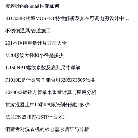
覆膜砂的耐高温性能如何
RU7088R功率MOSFET特性解析及其在可调电源设计中的
实践
不锈钢通风 管道施工
201不锈钢重量计算方法大全
M20螺纹大径和小径是多少
1-1/4 NPT螺纹参数及底孔尺寸详解
F1010E是什么管？能否用3205或3505代换
20x40x2镀锌方管单米重量计算与应用分析
抗渗混凝土中P6和P8膨胀剂分别加多少
法兰PN25和PN16有什么区别
消费者对洗衣机的核心需求调研与分析