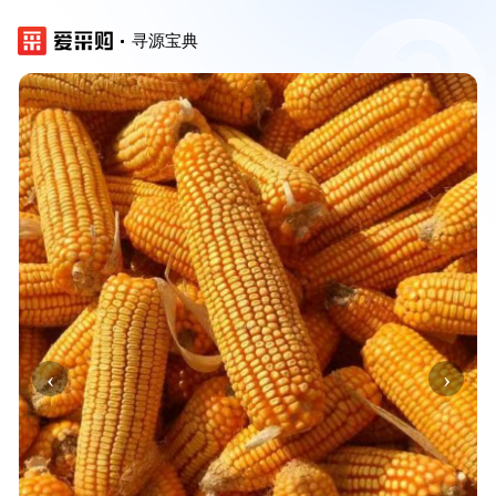
寻源宝典
‹
›