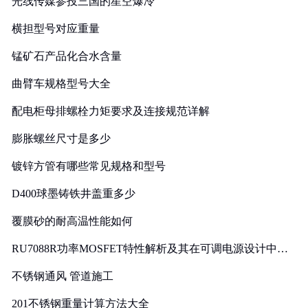
光线传媒参投三国的星空爆冷
横担型号对应重量
锰矿石产品化合水含量
曲臂车规格型号大全
配电柜母排螺栓力矩要求及连接规范详解
膨胀螺丝尺寸是多少
镀锌方管有哪些常见规格和型号
D400球墨铸铁井盖重多少
覆膜砂的耐高温性能如何
RU7088R功率MOSFET特性解析及其在可调电源设计中的
实践
不锈钢通风 管道施工
201不锈钢重量计算方法大全