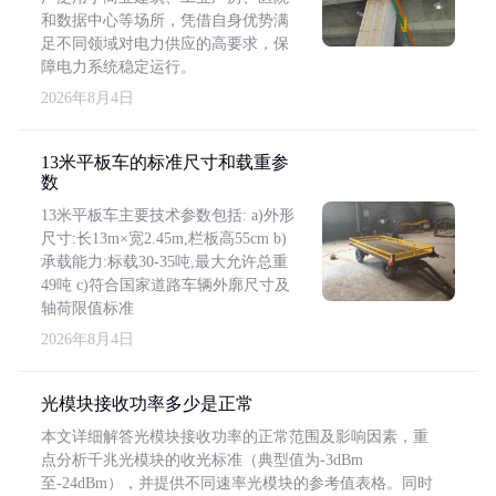
和数据中心等场所，凭借自身优势满
足不同领域对电力供应的高要求，保
障电力系统稳定运行。
2026年8月4日
13米平板车的标准尺寸和载重参
数
13米平板车主要技术参数包括: a)外形
尺寸:长13m×宽2.45m,栏板高55cm b)
承载能力:标载30-35吨,最大允许总重
49吨 c)符合国家道路车辆外廓尺寸及
轴荷限值标准
2026年8月4日
光模块接收功率多少是正常
本文详细解答光模块接收功率的正常范围及影响因素，重
点分析千兆光模块的收光标准（典型值为-3dBm
至-24dBm），并提供不同速率光模块的参考值表格。同时