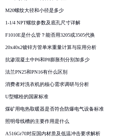
M20螺纹大径和小径是多少
1-1/4 NPT螺纹参数及底孔尺寸详解
F1010E是什么管？能否用3205或3505代换
20x40x2镀锌方管单米重量计算与应用分析
抗渗混凝土中P6和P8膨胀剂分别加多少
法兰PN25和PN16有什么区别
消费者对洗衣机的核心需求调研与分析
U型螺栓的国家标准
煤矿用电热取暖器是否符合防爆电气设备标准
照明母线槽的主要作用是什么
A516Gr70对应国内材质及低温冲击要求解析