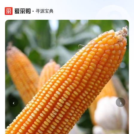
寻源宝典
‹
›