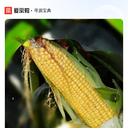
寻源宝典
‹
›