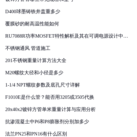
D400球墨铸铁井盖重多少
覆膜砂的耐高温性能如何
RU7088R功率MOSFET特性解析及其在可调电源设计中的
实践
不锈钢通风 管道施工
201不锈钢重量计算方法大全
M20螺纹大径和小径是多少
1-1/4 NPT螺纹参数及底孔尺寸详解
F1010E是什么管？能否用3205或3505代换
20x40x2镀锌方管单米重量计算与应用分析
抗渗混凝土中P6和P8膨胀剂分别加多少
法兰PN25和PN16有什么区别