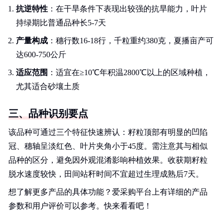
抗逆特性
：在干旱条件下表现出较强的抗旱能力，叶片
持绿期比普通品种长5-7天
产量构成
：穗行数16-18行，千粒重约380克，夏播亩产可
达600-750公斤
适应范围
：适宜在≥10℃年积温2800℃以上的区域种植，
尤其适合砂壤土质
三、品种识别要点
该品种可通过三个特征快速辨认：籽粒顶部有明显的凹陷
冠、穗轴呈淡红色、叶片夹角小于45度。需注意其与相似
品种的区分，避免因外观混淆影响种植效果。收获期籽粒
脱水速度较快，田间站秆时间不宜超过生理成熟后7天。
想了解更多产品的具体功能？爱采购平台上有详细的产品
参数和用户评价可以参考。快来看看吧！