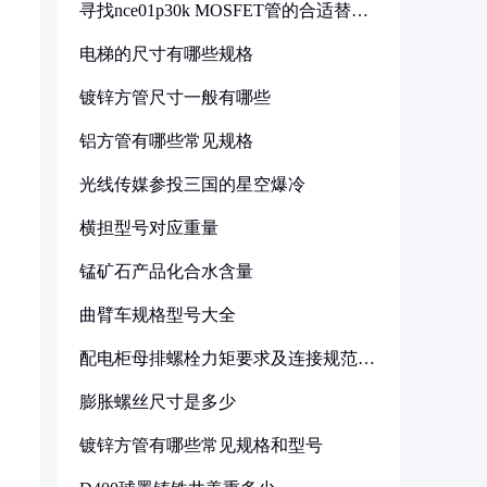
寻找nce01p30k MOSFET管的合适替代
型号
电梯的尺寸有哪些规格
镀锌方管尺寸一般有哪些
铝方管有哪些常见规格
光线传媒参投三国的星空爆冷
横担型号对应重量
锰矿石产品化合水含量
曲臂车规格型号大全
配电柜母排螺栓力矩要求及连接规范详
解
膨胀螺丝尺寸是多少
镀锌方管有哪些常见规格和型号