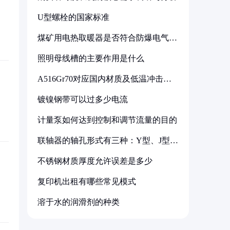
U型螺栓的国家标准
煤矿用电热取暖器是否符合防爆电气设
备标准
照明母线槽的主要作用是什么
A516Gr70对应国内材质及低温冲击要
求解析
镀镍钢带可以过多少电流
计量泵如何达到控制和调节流量的目的
联轴器的轴孔形式有三种：Y型、J型、
Z型
不锈钢材质厚度允许误差是多少
复印机出租有哪些常见模式
溶于水的润滑剂的种类