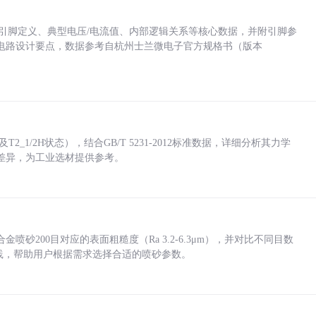
括各引脚定义、典型电压/电流值、内部逻辑关系等核心数据，并附引脚参
电路设计要点，数据参考自杭州士兰微电子官方规格书（版本
_1/2H状态），结合GB/T 5231-2012标准数据，详细分析其力学
差异，为工业选材提供参考。
砂200目对应的表面粗糙度（Ra 3.2-6.3μm），并对比不同目数
业实践，帮助用户根据需求选择合适的喷砂参数。