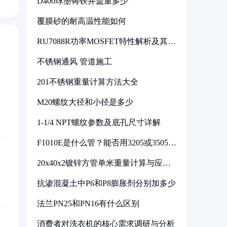
D400球墨铸铁井盖重多少
覆膜砂的耐高温性能如何
RU7088R功率MOSFET特性解析及其在
可调电源设计中的实践
不锈钢通风 管道施工
201不锈钢重量计算方法大全
M20螺纹大径和小径是多少
1-1/4 NPT螺纹参数及底孔尺寸详解
F1010E是什么管？能否用3205或3505代
换
20x40x2镀锌方管单米重量计算与应用
分析
抗渗混凝土中P6和P8膨胀剂分别加多少
法兰PN25和PN16有什么区别
消费者对洗衣机的核心需求调研与分析