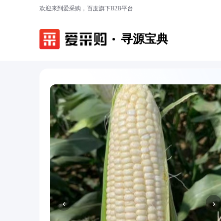
欢迎来到爱采购，百度旗下B2B平台
寻源宝典
‹
›