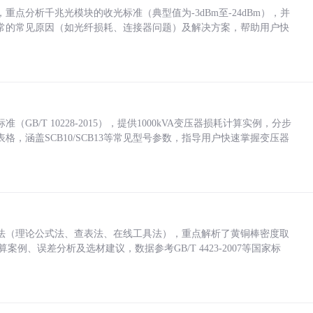
点分析千兆光模块的收光标准（典型值为-3dBm至-24dBm），并
常的常见原因（如光纤损耗、连接器问题）及解决方案，帮助用户快
/T 10228-2015），提供1000kVA变压器损耗计算实例，分步
，涵盖SCB10/SCB13等常见型号参数，指导用户快速掌握变压器
法（理论公式法、查表法、在线工具法），重点解析了黄铜棒密度取
计算案例、误差分析及选材建议，数据参考GB/T 4423-2007等国家标