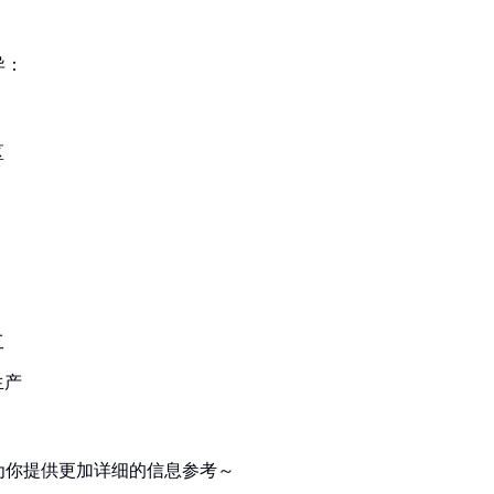
异：
区
工
生产
为你提供更加详细的信息参考～