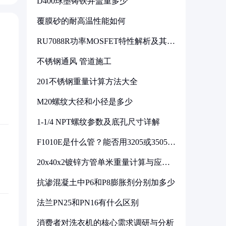
D400球墨铸铁井盖重多少
覆膜砂的耐高温性能如何
RU7088R功率MOSFET特性解析及其在
可调电源设计中的实践
不锈钢通风 管道施工
201不锈钢重量计算方法大全
M20螺纹大径和小径是多少
1-1/4 NPT螺纹参数及底孔尺寸详解
F1010E是什么管？能否用3205或3505代
换
20x40x2镀锌方管单米重量计算与应用
分析
抗渗混凝土中P6和P8膨胀剂分别加多少
法兰PN25和PN16有什么区别
消费者对洗衣机的核心需求调研与分析