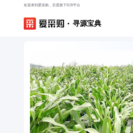
欢迎来到爱采购，百度旗下B2B平台
寻源宝典
‹
›