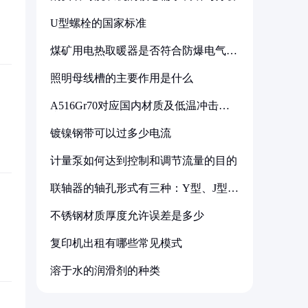
U型螺栓的国家标准
煤矿用电热取暖器是否符合防爆电气设
备标准
照明母线槽的主要作用是什么
A516Gr70对应国内材质及低温冲击要
求解析
镀镍钢带可以过多少电流
计量泵如何达到控制和调节流量的目的
联轴器的轴孔形式有三种：Y型、J型、
Z型
不锈钢材质厚度允许误差是多少
复印机出租有哪些常见模式
溶于水的润滑剂的种类