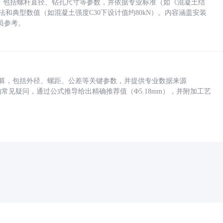
力，包括螺杆直径、钻孔尺寸等参数，并依据专业标准（如《混凝土结
方法和典型数值（如混凝土强度C30下设计值约80kN）。内容涵盖安装
员参考。
底孔计算，包括外径、螺距、公差等关键参数，并提供专业数据来源
孔尺寸的常见疑问，通过公式推导给出精确推荐值（Φ5.18mm），并附加工艺