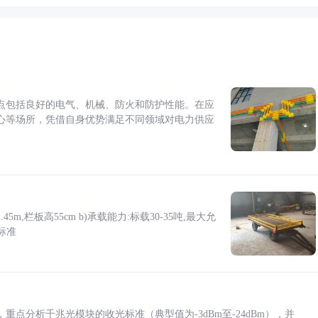
点包括良好的电气、机械、防火和防护性能。在应
心等场所，凭借自身优势满足不同领域对电力供应
5m,栏板高55cm b)承载能力:标载30-35吨,最大允
标准
点分析千兆光模块的收光标准（典型值为-3dBm至-24dBm），并