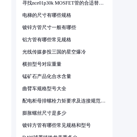
寻找nce01p30k MOSFET管的合适替代
型号
电梯的尺寸有哪些规格
镀锌方管尺寸一般有哪些
铝方管有哪些常见规格
光线传媒参投三国的星空爆冷
横担型号对应重量
锰矿石产品化合水含量
曲臂车规格型号大全
配电柜母排螺栓力矩要求及连接规范详
解
膨胀螺丝尺寸是多少
镀锌方管有哪些常见规格和型号