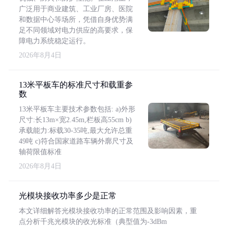
广泛用于商业建筑、工业厂房、医院
和数据中心等场所，凭借自身优势满
足不同领域对电力供应的高要求，保
障电力系统稳定运行。
2026年8月4日
13米平板车的标准尺寸和载重参
数
13米平板车主要技术参数包括: a)外形
尺寸:长13m×宽2.45m,栏板高55cm b)
承载能力:标载30-35吨,最大允许总重
49吨 c)符合国家道路车辆外廓尺寸及
轴荷限值标准
2026年8月4日
光模块接收功率多少是正常
本文详细解答光模块接收功率的正常范围及影响因素，重
点分析千兆光模块的收光标准（典型值为-3dBm