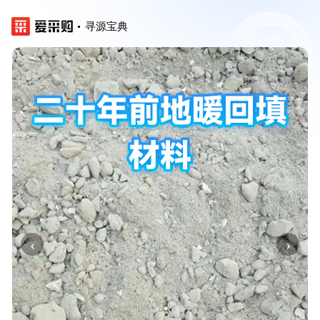
寻源宝典
‹
›