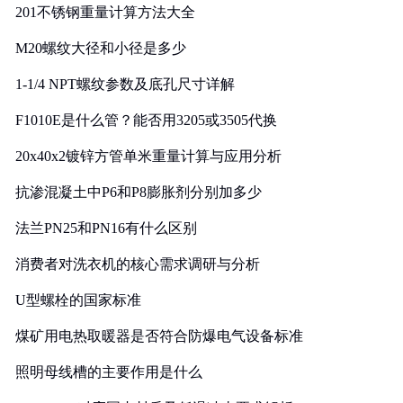
201不锈钢重量计算方法大全
M20螺纹大径和小径是多少
1-1/4 NPT螺纹参数及底孔尺寸详解
F1010E是什么管？能否用3205或3505代换
20x40x2镀锌方管单米重量计算与应用分析
抗渗混凝土中P6和P8膨胀剂分别加多少
法兰PN25和PN16有什么区别
消费者对洗衣机的核心需求调研与分析
U型螺栓的国家标准
煤矿用电热取暖器是否符合防爆电气设备标准
照明母线槽的主要作用是什么