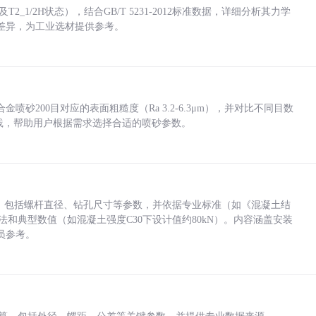
_1/2H状态），结合GB/T 5231-2012标准数据，详细分析其力学
差异，为工业选材提供参考。
砂200目对应的表面粗糙度（Ra 3.2-6.3μm），并对比不同目数
业实践，帮助用户根据需求选择合适的喷砂参数。
力，包括螺杆直径、钻孔尺寸等参数，并依据专业标准（如《混凝土结
方法和典型数值（如混凝土强度C30下设计值约80kN）。内容涵盖安装
员参考。