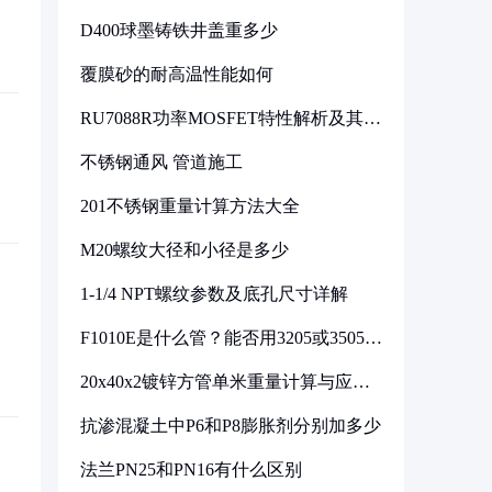
D400球墨铸铁井盖重多少
覆膜砂的耐高温性能如何
RU7088R功率MOSFET特性解析及其在
可调电源设计中的实践
不锈钢通风 管道施工
201不锈钢重量计算方法大全
M20螺纹大径和小径是多少
1-1/4 NPT螺纹参数及底孔尺寸详解
F1010E是什么管？能否用3205或3505代
换
20x40x2镀锌方管单米重量计算与应用
分析
抗渗混凝土中P6和P8膨胀剂分别加多少
法兰PN25和PN16有什么区别