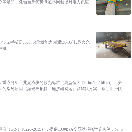
心等场所，凭借自身优势满足不同领域对电力供应
5m,栏板高55cm b)承载能力:标载30-35吨,最大允
标准
点分析千兆光模块的收光标准（典型值为-3dBm至-24dBm），并
常的常见原因（如光纤损耗、连接器问题）及解决方案，帮助用户快
/T 10228-2015），提供1000kVA变压器损耗计算实例，分步