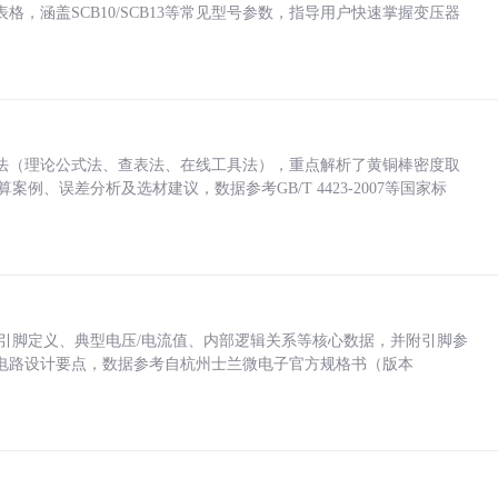
，涵盖SCB10/SCB13等常见型号参数，指导用户快速掌握变压器
法（理论公式法、查表法、在线工具法），重点解析了黄铜棒密度取
计算案例、误差分析及选材建议，数据参考GB/T 4423-2007等国家标
括各引脚定义、典型电压/电流值、内部逻辑关系等核心数据，并附引脚参
电路设计要点，数据参考自杭州士兰微电子官方规格书（版本