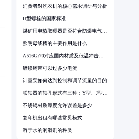
消费者对洗衣机的核心需求调研与分析
U型螺栓的国家标准
煤矿用电热取暖器是否符合防爆电气设
备标准
照明母线槽的主要作用是什么
A516Gr70对应国内材质及低温冲击要
求解析
镀镍钢带可以过多少电流
计量泵如何达到控制和调节流量的目的
联轴器的轴孔形式有三种：Y型、J型、
Z型
不锈钢材质厚度允许误差是多少
复印机出租有哪些常见模式
溶于水的润滑剂的种类