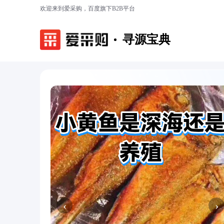
欢迎来到爱采购，百度旗下B2B平台
寻源宝典
‹
›