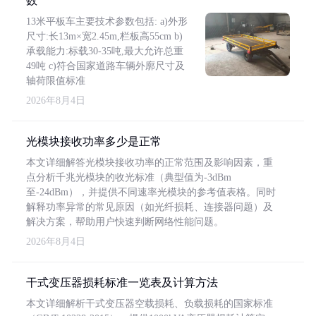
数
13米平板车主要技术参数包括: a)外形
尺寸:长13m×宽2.45m,栏板高55cm b)
承载能力:标载30-35吨,最大允许总重
49吨 c)符合国家道路车辆外廓尺寸及
轴荷限值标准
2026年8月4日
光模块接收功率多少是正常
本文详细解答光模块接收功率的正常范围及影响因素，重
点分析千兆光模块的收光标准（典型值为-3dBm
至-24dBm），并提供不同速率光模块的参考值表格。同时
解释功率异常的常见原因（如光纤损耗、连接器问题）及
解决方案，帮助用户快速判断网络性能问题。
2026年8月4日
干式变压器损耗标准一览表及计算方法
本文详细解析干式变压器空载损耗、负载损耗的国家标准