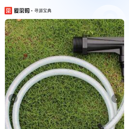
寻源宝典
‹
›