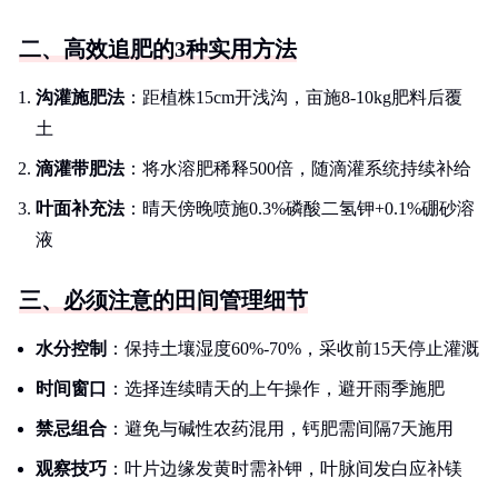
二、高效追肥的3种实用方法
沟灌施肥法
：距植株15cm开浅沟，亩施8-10kg肥料后覆
土
滴灌带肥法
：将水溶肥稀释500倍，随滴灌系统持续补给
叶面补充法
：晴天傍晚喷施0.3%磷酸二氢钾+0.1%硼砂溶
液
三、必须注意的田间管理细节
水分控制
：保持土壤湿度60%-70%，采收前15天停止灌溉
时间窗口
：选择连续晴天的上午操作，避开雨季施肥
禁忌组合
：避免与碱性农药混用，钙肥需间隔7天施用
观察技巧
：叶片边缘发黄时需补钾，叶脉间发白应补镁