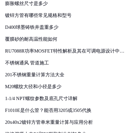
膨胀螺丝尺寸是多少
镀锌方管有哪些常见规格和型号
D400球墨铸铁井盖重多少
覆膜砂的耐高温性能如何
RU7088R功率MOSFET特性解析及其在可调电源设计中的
实践
不锈钢通风 管道施工
201不锈钢重量计算方法大全
M20螺纹大径和小径是多少
1-1/4 NPT螺纹参数及底孔尺寸详解
F1010E是什么管？能否用3205或3505代换
20x40x2镀锌方管单米重量计算与应用分析