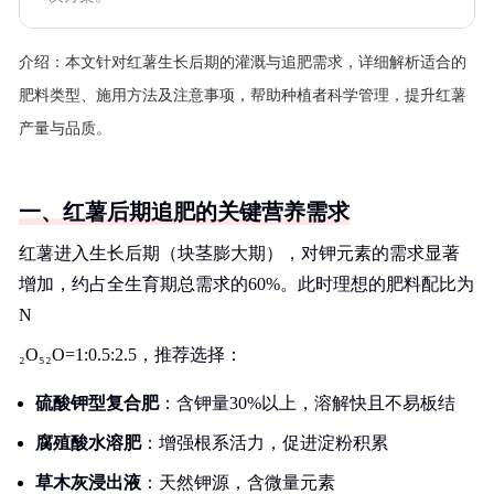
介绍：
本文针对红薯生长后期的灌溉与追肥需求，详细解析适合的
肥料类型、施用方法及注意事项，帮助种植者科学管理，提升红薯
产量与品质。
一、红薯后期追肥的关键营养需求
红薯进入生长后期（块茎膨大期），对钾元素的需求显著
增加，约占全生育期总需求的60%。此时理想的肥料配比为
N
₂O₅
₂O=1:0.5:2.5，推荐选择：
硫酸钾型复合肥
：含钾量30%以上，溶解快且不易板结
腐殖酸水溶肥
：增强根系活力，促进淀粉积累
草木灰浸出液
：天然钾源，含微量元素