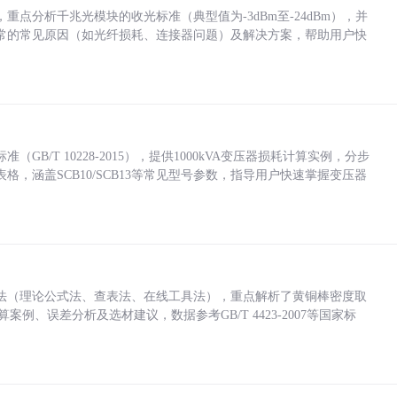
点分析千兆光模块的收光标准（典型值为-3dBm至-24dBm），并
常的常见原因（如光纤损耗、连接器问题）及解决方案，帮助用户快
/T 10228-2015），提供1000kVA变压器损耗计算实例，分步
，涵盖SCB10/SCB13等常见型号参数，指导用户快速掌握变压器
法（理论公式法、查表法、在线工具法），重点解析了黄铜棒密度取
计算案例、误差分析及选材建议，数据参考GB/T 4423-2007等国家标