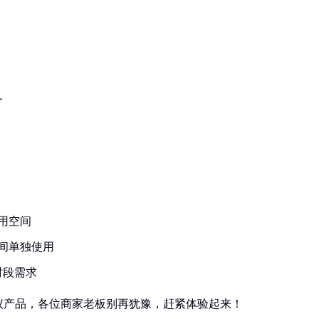
备
耗
共用空间
空间单独使用
时段需求
仪产品，各位商家老板别再犹豫，赶紧体验起来！