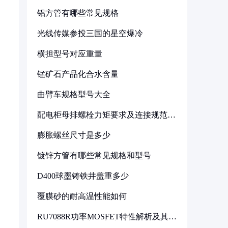
铝方管有哪些常见规格
光线传媒参投三国的星空爆冷
横担型号对应重量
锰矿石产品化合水含量
曲臂车规格型号大全
配电柜母排螺栓力矩要求及连接规范详
解
膨胀螺丝尺寸是多少
镀锌方管有哪些常见规格和型号
D400球墨铸铁井盖重多少
覆膜砂的耐高温性能如何
RU7088R功率MOSFET特性解析及其在
可调电源设计中的实践