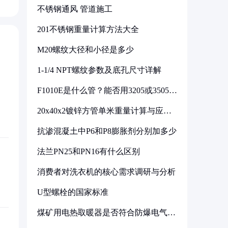
不锈钢通风 管道施工
201不锈钢重量计算方法大全
M20螺纹大径和小径是多少
1-1/4 NPT螺纹参数及底孔尺寸详解
F1010E是什么管？能否用3205或3505代
换
20x40x2镀锌方管单米重量计算与应用
分析
抗渗混凝土中P6和P8膨胀剂分别加多少
法兰PN25和PN16有什么区别
消费者对洗衣机的核心需求调研与分析
U型螺栓的国家标准
煤矿用电热取暖器是否符合防爆电气设
备标准