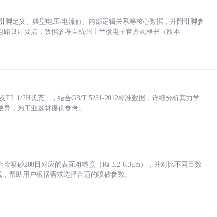
括各引脚定义、典型电压/电流值、内部逻辑关系等核心数据，并附引脚参
电路设计要点，数据参考自杭州士兰微电子官方规格书（版本
_1/2H状态），结合GB/T 5231-2012标准数据，详细分析其力学
差异，为工业选材提供参考。
砂200目对应的表面粗糙度（Ra 3.2-6.3μm），并对比不同目数
业实践，帮助用户根据需求选择合适的喷砂参数。