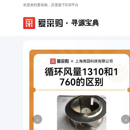
欢迎来到爱采购，百度旗下B2B平台
寻源宝典
‹
›