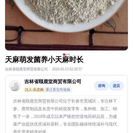
天麻萌发菌养小天麻时长
吉林省颐鹿堂商贸有限公司
·
2026-05-15 02:39:37
吉林省颐鹿堂商贸有限公司
咨询
进店
法人:吴彦枫
通过真实性核验
吉林省颐鹿堂商贸有限公司位于长春市宽城区，专注林下
参、鹿茸制品及名贵中药材批发零售，集种植、加工、销
售于一体，2018年成立以来严格把控道地药材品质，为健
康产业提供优质滋补原料，专业团队确保传统滋补与现代
养生需求精准对接。