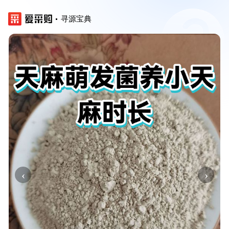
寻源宝典
‹
›