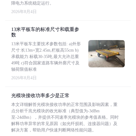
障电力系统稳定运行。
2026年8月4日
13米平板车的标准尺寸和载重参
数
13米平板车主要技术参数包括: a)外形
尺寸:长13m×宽2.45m,栏板高55cm b)
承载能力:标载30-35吨,最大允许总重
49吨 c)符合国家道路车辆外廓尺寸及
轴荷限值标准
2026年8月4日
光模块接收功率多少是正常
本文详细解答光模块接收功率的正常范围及影响因素，重
点分析千兆光模块的收光标准（典型值为-3dBm
至-24dBm），并提供不同速率光模块的参考值表格。同时
解释功率异常的常见原因（如光纤损耗、连接器问题）及
解决方案，帮助用户快速判断网络性能问题。