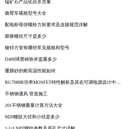
锰矿石产品化合水含量
曲臂车规格型号大全
配电柜母排螺栓力矩要求及连接规范详解
膨胀螺丝尺寸是多少
镀锌方管有哪些常见规格和型号
D400球墨铸铁井盖重多少
覆膜砂的耐高温性能如何
RU7088R功率MOSFET特性解析及其在可调电源设计中的
实践
不锈钢通风 管道施工
201不锈钢重量计算方法大全
M20螺纹大径和小径是多少
1-1/4 NPT螺纹参数及底孔尺寸详解