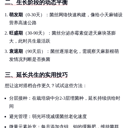
二、生长阶段的动态平衡
萌发期
（0-30天）：菌丝网络快速构建，像给小天麻铺设
营养高速公路
旺盛期
（30-90天）：菌丝分泌赤霉素促进天麻块茎膨
大，此时共生最活跃
衰退期
（90天后）：菌丝逐渐老化，需观察天麻新根萌
发情况判断是否换菌
三、延长共生的实用技巧
想让这对搭档合作更久？试试这些方法：
分层接种：在栽培袋中分2-3层埋菌种，延长持续供给时
间
避光管理：弱光环境减缓菌丝老化速度
微量元素补充：每月添加含锌、钼的缓释肥，维持菌群