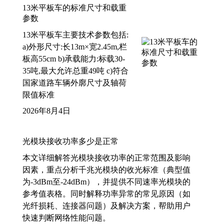
13米平板车的标准尺寸和载重
参数
13米平板车主要技术参数包括:
a)外形尺寸:长13m×宽2.45m,栏
板高55cm b)承载能力:标载30-
35吨,最大允许总重49吨 c)符合
国家道路车辆外廓尺寸及轴荷
限值标准
2026年8月4日
光模块接收功率多少是正常
本文详细解答光模块接收功率的正常范围及影响
因素，重点分析千兆光模块的收光标准（典型值
为-3dBm至-24dBm），并提供不同速率光模块的
参考值表格。同时解释功率异常的常见原因（如
光纤损耗、连接器问题）及解决方案，帮助用户
快速判断网络性能问题。