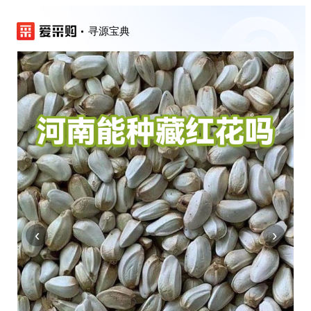
寻源宝典
‹
›