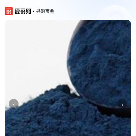
寻源宝典
‹
›