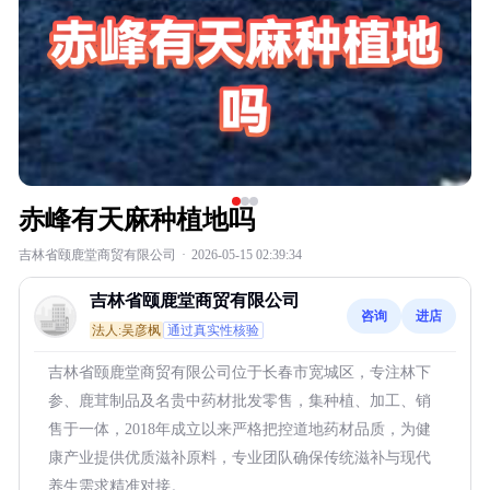
赤峰有天麻种植地吗
吉林省颐鹿堂商贸有限公司
·
2026-05-15 02:39:34
吉林省颐鹿堂商贸有限公司
咨询
进店
法人:吴彦枫
通过真实性核验
吉林省颐鹿堂商贸有限公司位于长春市宽城区，专注林下
参、鹿茸制品及名贵中药材批发零售，集种植、加工、销
售于一体，2018年成立以来严格把控道地药材品质，为健
康产业提供优质滋补原料，专业团队确保传统滋补与现代
养生需求精准对接。