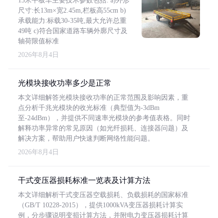
13米平板车主要技术参数包括: a)外形
尺寸:长13m×宽2.45m,栏板高55cm b)
承载能力:标载30-35吨,最大允许总重
49吨 c)符合国家道路车辆外廓尺寸及
轴荷限值标准
2026年8月4日
光模块接收功率多少是正常
本文详细解答光模块接收功率的正常范围及影响因素，重
点分析千兆光模块的收光标准（典型值为-3dBm
至-24dBm），并提供不同速率光模块的参考值表格。同时
解释功率异常的常见原因（如光纤损耗、连接器问题）及
解决方案，帮助用户快速判断网络性能问题。
2026年8月4日
干式变压器损耗标准一览表及计算方法
本文详细解析干式变压器空载损耗、负载损耗的国家标准
（GB/T 10228-2015），提供1000kVA变压器损耗计算实
例，分步骤说明变损计算方法，并附电力变压器损耗计算