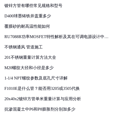
镀锌方管有哪些常见规格和型号
D400球墨铸铁井盖重多少
覆膜砂的耐高温性能如何
RU7088R功率MOSFET特性解析及其在可调电源设计中的
实践
不锈钢通风 管道施工
201不锈钢重量计算方法大全
M20螺纹大径和小径是多少
1-1/4 NPT螺纹参数及底孔尺寸详解
F1010E是什么管？能否用3205或3505代换
20x40x2镀锌方管单米重量计算与应用分析
抗渗混凝土中P6和P8膨胀剂分别加多少