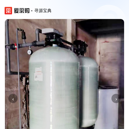
寻源宝典
‹
›