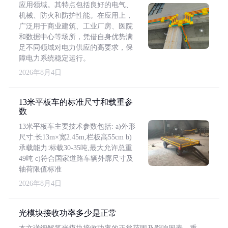
应用领域。其特点包括良好的电气、
机械、防火和防护性能。在应用上，
广泛用于商业建筑、工业厂房、医院
和数据中心等场所，凭借自身优势满
足不同领域对电力供应的高要求，保
障电力系统稳定运行。
2026年8月4日
13米平板车的标准尺寸和载重参
数
13米平板车主要技术参数包括: a)外形
尺寸:长13m×宽2.45m,栏板高55cm b)
承载能力:标载30-35吨,最大允许总重
49吨 c)符合国家道路车辆外廓尺寸及
轴荷限值标准
2026年8月4日
光模块接收功率多少是正常