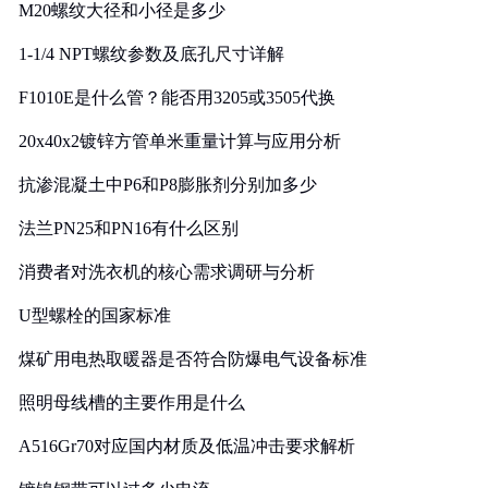
M20螺纹大径和小径是多少
1-1/4 NPT螺纹参数及底孔尺寸详解
F1010E是什么管？能否用3205或3505代换
20x40x2镀锌方管单米重量计算与应用分析
抗渗混凝土中P6和P8膨胀剂分别加多少
法兰PN25和PN16有什么区别
消费者对洗衣机的核心需求调研与分析
U型螺栓的国家标准
煤矿用电热取暖器是否符合防爆电气设备标准
照明母线槽的主要作用是什么
A516Gr70对应国内材质及低温冲击要求解析