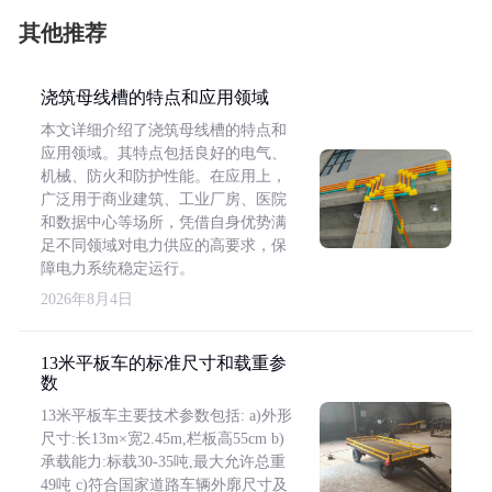
其他推荐
浇筑母线槽的特点和应用领域
本文详细介绍了浇筑母线槽的特点和
应用领域。其特点包括良好的电气、
机械、防火和防护性能。在应用上，
广泛用于商业建筑、工业厂房、医院
和数据中心等场所，凭借自身优势满
足不同领域对电力供应的高要求，保
障电力系统稳定运行。
2026年8月4日
13米平板车的标准尺寸和载重参
数
13米平板车主要技术参数包括: a)外形
尺寸:长13m×宽2.45m,栏板高55cm b)
承载能力:标载30-35吨,最大允许总重
49吨 c)符合国家道路车辆外廓尺寸及