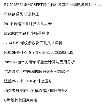
RU7088R功率MOSFET特性解析及其在可调电源设计中的
实践
不锈钢通风 管道施工
201不锈钢重量计算方法大全
M20螺纹大径和小径是多少
1-1/4 NPT螺纹参数及底孔尺寸详解
F1010E是什么管？能否用3205或3505代换
20x40x2镀锌方管单米重量计算与应用分析
抗渗混凝土中P6和P8膨胀剂分别加多少
法兰PN25和PN16有什么区别
消费者对洗衣机的核心需求调研与分析
U型螺栓的国家标准