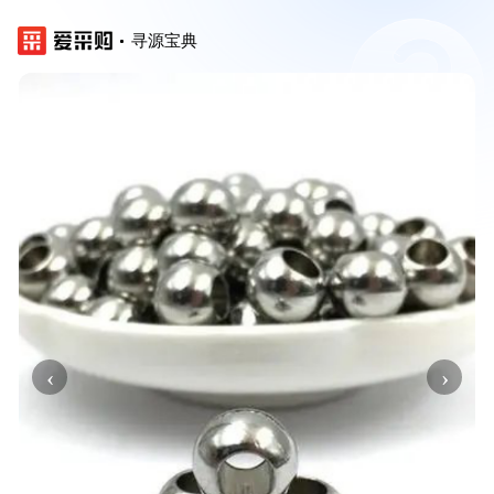
寻源宝典
‹
›