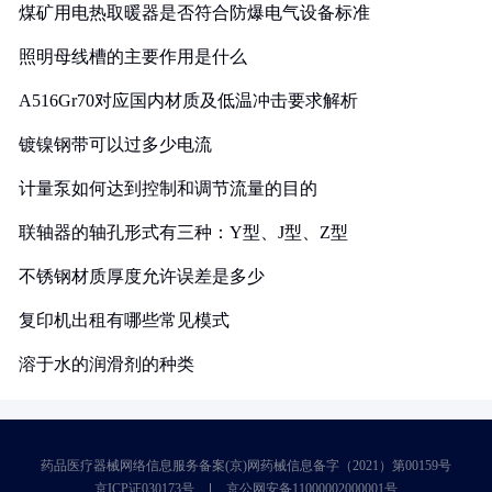
煤矿用电热取暖器是否符合防爆电气设备标准
照明母线槽的主要作用是什么
A516Gr70对应国内材质及低温冲击要求解析
镀镍钢带可以过多少电流
计量泵如何达到控制和调节流量的目的
联轴器的轴孔形式有三种：Y型、J型、Z型
不锈钢材质厚度允许误差是多少
复印机出租有哪些常见模式
溶于水的润滑剂的种类
药品医疗器械网络信息服务备案(京)网药械信息备字（2021）第00159号
京ICP证030173号
京公网安备11000002000001号