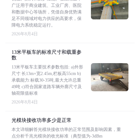
广泛用于商业建筑、工业厂房、医院
和数据中心等场所，凭借自身优势满
足不同领域对电力供应的高要求，保
障电力系统稳定运行。
2026年8月4日
13米平板车的标准尺寸和载重参
数
13米平板车主要技术参数包括: a)外形
尺寸:长13m×宽2.45m,栏板高55cm b)
承载能力:标载30-35吨,最大允许总重
49吨 c)符合国家道路车辆外廓尺寸及
轴荷限值标准
2026年8月4日
光模块接收功率多少是正常
本文详细解答光模块接收功率的正常范围及影响因素，重
点分析千兆光模块的收光标准（典型值为-3dBm