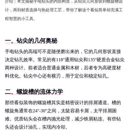
介绍：
本文揭秘手电钻头的内部构造，从钻尖几何形状到螺旋槽设
计，再到材质选择与热处理工艺，带你了解这个看似简单却充满工
程智慧的小工具。
一、钻尖的几何奥秘
手电钻头的高端可不是随便磨出来的，它的几何形状直接
决定钻孔效率。常见的有118°通用钻尖和135°硬质合金钻尖
两种设计。前者适合普通金属和木材，后者专为高硬度材
料优化。钻尖中心还有横刃，用于定位和稳定钻孔。
二、螺旋槽的流体力学
那些看似装饰的螺旋槽其实是精密设计的排屑通道。槽的
螺旋角通常在24°-30°之间，太陡容易卡屑，太平排屑困
难。优质钻头会在槽内抛光处理，减少铁屑粘连。有些钻
头还会设计油孔，实现内冷却。