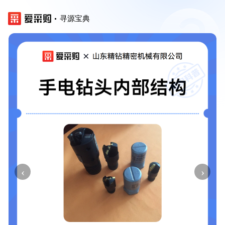
寻源宝典
‹
›