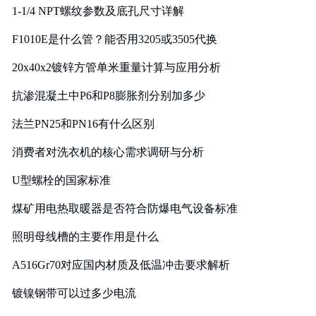
1-1/4 NPT螺纹参数及底孔尺寸详解
F1010E是什么管？能否用3205或3505代换
20x40x2镀锌方管单米重量计算与应用分析
抗渗混凝土中P6和P8膨胀剂分别加多少
法兰PN25和PN16有什么区别
消费者对洗衣机的核心需求调研与分析
U型螺栓的国家标准
煤矿用电热取暖器是否符合防爆电气设备标准
照明母线槽的主要作用是什么
A516Gr70对应国内材质及低温冲击要求解析
镀镍钢带可以过多少电流