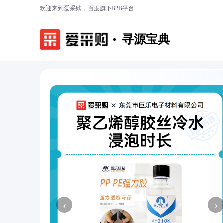
欢迎来到爱采购，百度旗下B2B平台
寻源宝典
‹
›