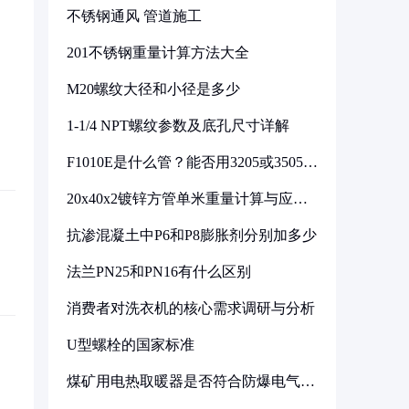
不锈钢通风 管道施工
201不锈钢重量计算方法大全
M20螺纹大径和小径是多少
1-1/4 NPT螺纹参数及底孔尺寸详解
F1010E是什么管？能否用3205或3505代
换
20x40x2镀锌方管单米重量计算与应用
分析
抗渗混凝土中P6和P8膨胀剂分别加多少
法兰PN25和PN16有什么区别
消费者对洗衣机的核心需求调研与分析
U型螺栓的国家标准
煤矿用电热取暖器是否符合防爆电气设
备标准