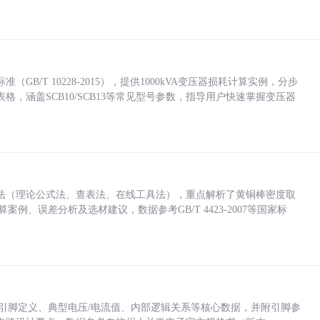
/T 10228-2015），提供1000kVA变压器损耗计算实例，分步
，涵盖SCB10/SCB13等常见型号参数，指导用户快速掌握变压器
法（理论公式法、查表法、在线工具法），重点解析了黄铜棒密度取
计算案例、误差分析及选材建议，数据参考GB/T 4423-2007等国家标
括各引脚定义、典型电压/电流值、内部逻辑关系等核心数据，并附引脚参