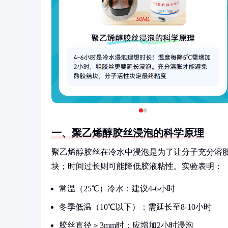
一、聚乙烯醇胶丝浸泡的科学原理
聚乙烯醇胶丝在冷水中浸泡是为了让分子充分溶
块；时间过长则可能降低胶液粘性。实验表明：
常温（25℃）冷水：建议4-6小时
冬季低温（10℃以下）：需延长至8-10小时
胶丝直径＞3mm时：应增加2小时浸泡