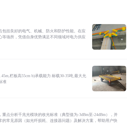
点包括良好的电气、机械、防火和防护性能。在应
心等场所，凭借自身优势满足不同领域对电力供应
5m,栏板高55cm b)承载能力:标载30-35吨,最大允
标准
点分析千兆光模块的收光标准（典型值为-3dBm至-24dBm），并
常的常见原因（如光纤损耗、连接器问题）及解决方案，帮助用户快