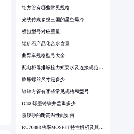
铝方管有哪些常见规格
光线传媒参投三国的星空爆冷
横担型号对应重量
锰矿石产品化合水含量
曲臂车规格型号大全
配电柜母排螺栓力矩要求及连接规范详
解
膨胀螺丝尺寸是多少
镀锌方管有哪些常见规格和型号
D400球墨铸铁井盖重多少
覆膜砂的耐高温性能如何
RU7088R功率MOSFET特性解析及其在
可调电源设计中的实践