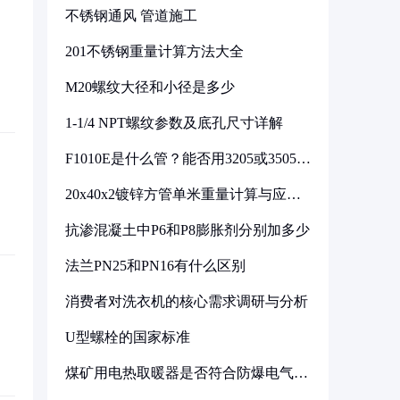
不锈钢通风 管道施工
201不锈钢重量计算方法大全
M20螺纹大径和小径是多少
1-1/4 NPT螺纹参数及底孔尺寸详解
F1010E是什么管？能否用3205或3505代
换
20x40x2镀锌方管单米重量计算与应用
分析
抗渗混凝土中P6和P8膨胀剂分别加多少
法兰PN25和PN16有什么区别
消费者对洗衣机的核心需求调研与分析
U型螺栓的国家标准
煤矿用电热取暖器是否符合防爆电气设
备标准