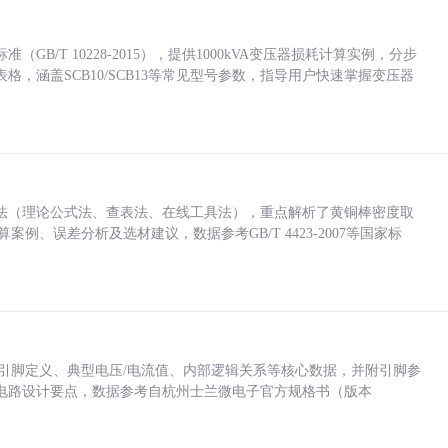
/T 10228-2015），提供1000kVA变压器损耗计算实例，分步
，涵盖SCB10/SCB13等常见型号参数，指导用户快速掌握变压器
法（理论公式法、查表法、在线工具法），重点解析了黄铜棒密度取
计算案例、误差分析及选材建议，数据参考GB/T 4423-2007等国家标
括各引脚定义、典型电压/电流值、内部逻辑关系等核心数据，并附引脚参
电路设计要点，数据参考自杭州士兰微电子官方规格书（版本