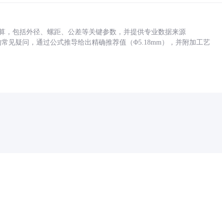
底孔计算，包括外径、螺距、公差等关键参数，并提供专业数据来源
孔尺寸的常见疑问，通过公式推导给出精确推荐值（Φ5.18mm），并附加工艺
药品医疗器械网络信息服务备案(京)网药械信息备字（2021）第00159号
京ICP证030173号
京公网安备11000002000001号