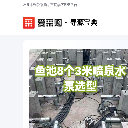
欢迎来到爱采购，百度旗下B2B平台
寻源宝典
‹
›