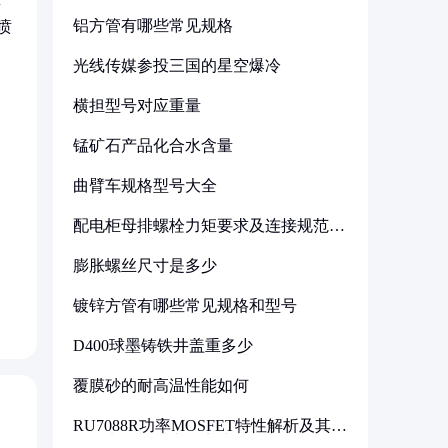
铝方管有哪些常见规格
喷
光线传媒参投三国的星空爆冷
横担型号对应重量
锰矿石产品化合水含量
曲臂车规格型号大全
配电柜母排螺栓力矩要求及连接规范详
解
膨胀螺丝尺寸是多少
镀锌方管有哪些常见规格和型号
D400球墨铸铁井盖重多少
覆膜砂的耐高温性能如何
RU7088R功率MOSFET特性解析及其在
可调电源设计中的实践