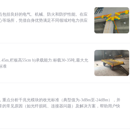
点包括良好的电气、机械、防火和防护性能。在应
心等场所，凭借自身优势满足不同领域对电力供应
5m,栏板高55cm b)承载能力:标载30-35吨,最大允
标准
点分析千兆光模块的收光标准（典型值为-3dBm至-24dBm），并
常的常见原因（如光纤损耗、连接器问题）及解决方案，帮助用户快