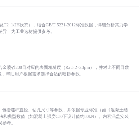
_1/2H状态），结合GB/T 5231-2012标准数据，详细分析其力学
差异，为工业选材提供参考。
砂200目对应的表面粗糙度（Ra 3.2-6.3μm），并对比不同目数
业实践，帮助用户根据需求选择合适的喷砂参数。
力，包括螺杆直径、钻孔尺寸等参数，并依据专业标准（如《混凝土结
方法和典型数值（如混凝土强度C30下设计值约80kN）。内容涵盖安装
员参考。