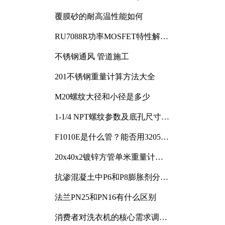
覆膜砂的耐高温性能如何
RU7088R功率MOSFET特性解析
及其在可调电源设计中的实践
不锈钢通风 管道施工
201不锈钢重量计算方法大全
M20螺纹大径和小径是多少
1-1/4 NPT螺纹参数及底孔尺寸详
解
F1010E是什么管？能否用3205或
3505代换
20x40x2镀锌方管单米重量计算
与应用分析
抗渗混凝土中P6和P8膨胀剂分别
加多少
法兰PN25和PN16有什么区别
消费者对洗衣机的核心需求调研