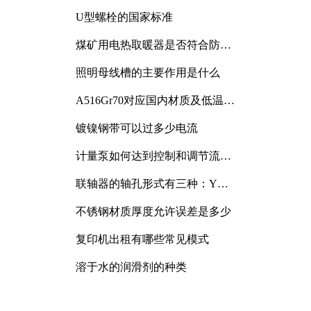
与分析
U型螺栓的国家标准
煤矿用电热取暖器是否符合防爆
电气设备标准
照明母线槽的主要作用是什么
A516Gr70对应国内材质及低温冲
击要求解析
镀镍钢带可以过多少电流
计量泵如何达到控制和调节流量
的目的
联轴器的轴孔形式有三种：Y
型、J型、Z型
不锈钢材质厚度允许误差是多少
复印机出租有哪些常见模式
溶于水的润滑剂的种类