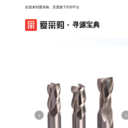
欢迎来到爱采购，百度旗下B2B平台
寻源宝典
‹
›