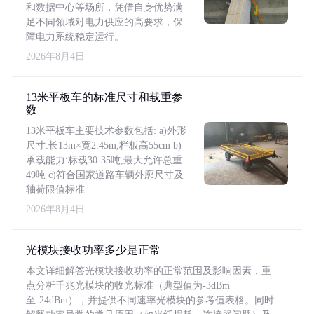
和数据中心等场所，凭借自身优势满
足不同领域对电力供应的高要求，保
障电力系统稳定运行。
2026年8月4日
13米平板车的标准尺寸和载重参
数
13米平板车主要技术参数包括: a)外形
尺寸:长13m×宽2.45m,栏板高55cm b)
承载能力:标载30-35吨,最大允许总重
49吨 c)符合国家道路车辆外廓尺寸及
轴荷限值标准
2026年8月4日
光模块接收功率多少是正常
本文详细解答光模块接收功率的正常范围及影响因素，重
点分析千兆光模块的收光标准（典型值为-3dBm
至-24dBm），并提供不同速率光模块的参考值表格。同时