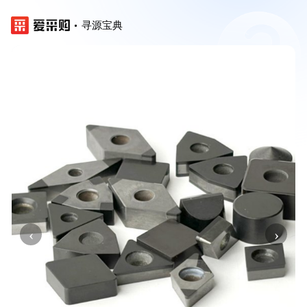
寻源宝典
‹
›