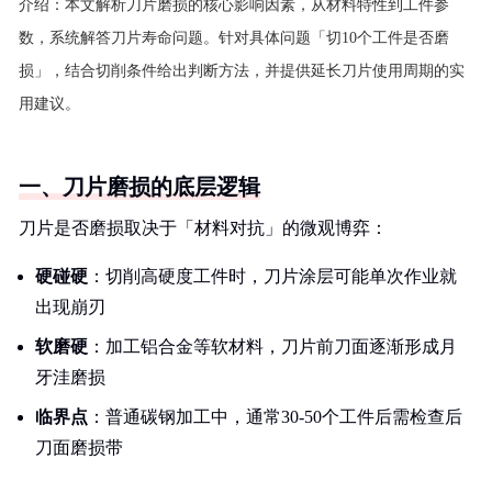
介绍：
本文解析刀片磨损的核心影响因素，从材料特性到工件参
数，系统解答刀片寿命问题。针对具体问题「切10个工件是否磨
损」，结合切削条件给出判断方法，并提供延长刀片使用周期的实
用建议。
一、刀片磨损的底层逻辑
刀片是否磨损取决于「材料对抗」的微观博弈：
硬碰硬
：切削高硬度工件时，刀片涂层可能单次作业就
出现崩刃
软磨硬
：加工铝合金等软材料，刀片前刀面逐渐形成月
牙洼磨损
临界点
：普通碳钢加工中，通常30-50个工件后需检查后
刀面磨损带