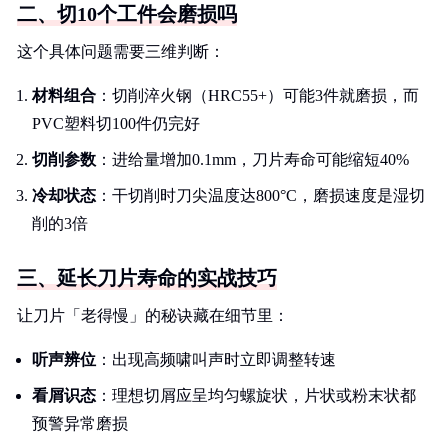
二、切10个工件会磨损吗
这个具体问题需要三维判断：
材料组合
：切削淬火钢（HRC55+）可能3件就磨损，而
PVC塑料切100件仍完好
切削参数
：进给量增加0.1mm，刀片寿命可能缩短40%
冷却状态
：干切削时刀尖温度达800°C，磨损速度是湿切
削的3倍
三、延长刀片寿命的实战技巧
让刀片「老得慢」的秘诀藏在细节里：
听声辨位
：出现高频啸叫声时立即调整转速
看屑识态
：理想切屑应呈均匀螺旋状，片状或粉末状都
预警异常磨损