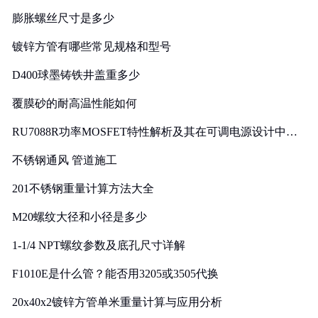
膨胀螺丝尺寸是多少
镀锌方管有哪些常见规格和型号
D400球墨铸铁井盖重多少
覆膜砂的耐高温性能如何
RU7088R功率MOSFET特性解析及其在可调电源设计中的
实践
不锈钢通风 管道施工
201不锈钢重量计算方法大全
M20螺纹大径和小径是多少
1-1/4 NPT螺纹参数及底孔尺寸详解
F1010E是什么管？能否用3205或3505代换
20x40x2镀锌方管单米重量计算与应用分析