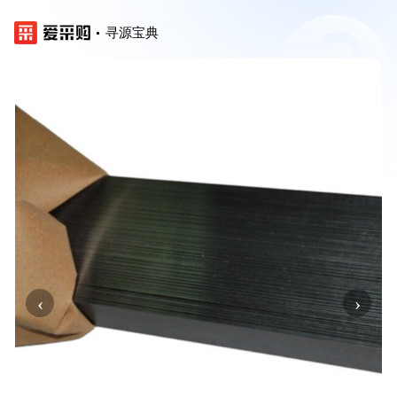
寻源宝典
‹
›