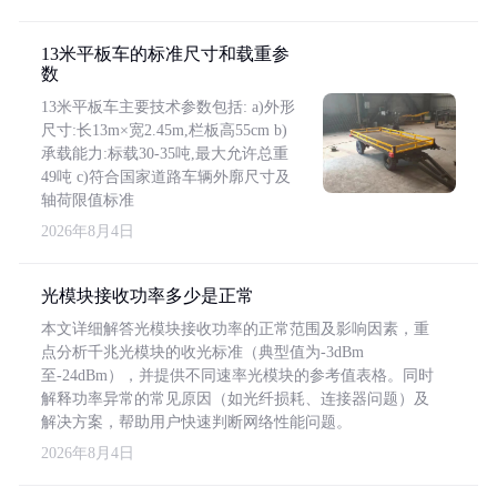
13米平板车的标准尺寸和载重参
数
13米平板车主要技术参数包括: a)外形
尺寸:长13m×宽2.45m,栏板高55cm b)
承载能力:标载30-35吨,最大允许总重
49吨 c)符合国家道路车辆外廓尺寸及
轴荷限值标准
2026年8月4日
光模块接收功率多少是正常
本文详细解答光模块接收功率的正常范围及影响因素，重
点分析千兆光模块的收光标准（典型值为-3dBm
至-24dBm），并提供不同速率光模块的参考值表格。同时
解释功率异常的常见原因（如光纤损耗、连接器问题）及
解决方案，帮助用户快速判断网络性能问题。
2026年8月4日