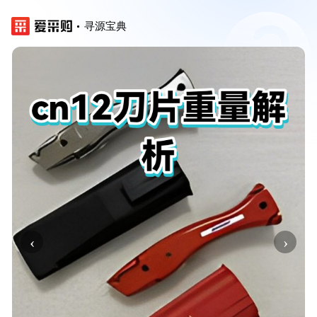
寻源宝典
‹
›