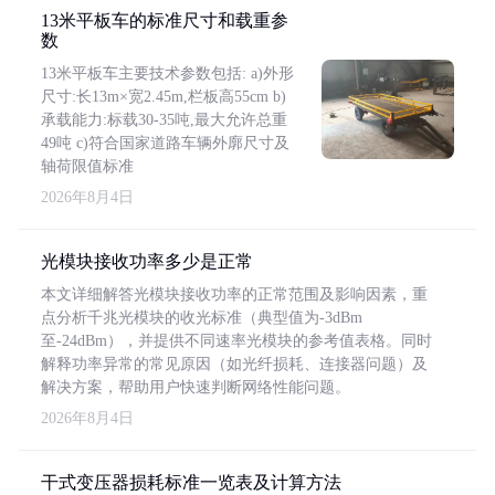
13米平板车的标准尺寸和载重参
数
13米平板车主要技术参数包括: a)外形
尺寸:长13m×宽2.45m,栏板高55cm b)
承载能力:标载30-35吨,最大允许总重
49吨 c)符合国家道路车辆外廓尺寸及
轴荷限值标准
2026年8月4日
光模块接收功率多少是正常
本文详细解答光模块接收功率的正常范围及影响因素，重
点分析千兆光模块的收光标准（典型值为-3dBm
至-24dBm），并提供不同速率光模块的参考值表格。同时
解释功率异常的常见原因（如光纤损耗、连接器问题）及
解决方案，帮助用户快速判断网络性能问题。
2026年8月4日
干式变压器损耗标准一览表及计算方法