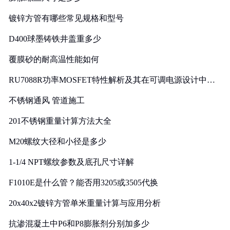
镀锌方管有哪些常见规格和型号
D400球墨铸铁井盖重多少
覆膜砂的耐高温性能如何
RU7088R功率MOSFET特性解析及其在可调电源设计中的
实践
不锈钢通风 管道施工
201不锈钢重量计算方法大全
M20螺纹大径和小径是多少
1-1/4 NPT螺纹参数及底孔尺寸详解
F1010E是什么管？能否用3205或3505代换
20x40x2镀锌方管单米重量计算与应用分析
抗渗混凝土中P6和P8膨胀剂分别加多少