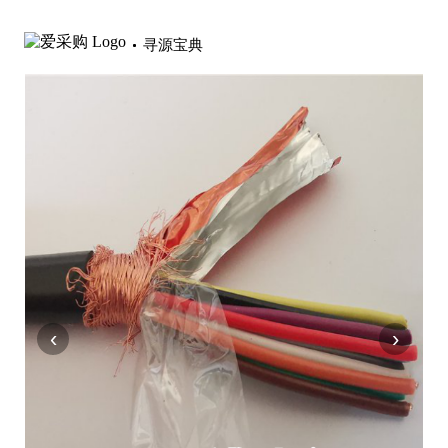
寻源宝典
‹
›