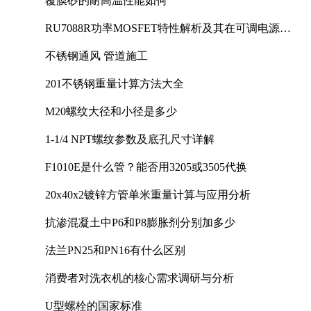
覆膜砂的耐高温性能如何
RU7088R功率MOSFET特性解析及其在可调电源设
计中的实践
不锈钢通风 管道施工
201不锈钢重量计算方法大全
M20螺纹大径和小径是多少
1-1/4 NPT螺纹参数及底孔尺寸详解
F1010E是什么管？能否用3205或3505代换
20x40x2镀锌方管单米重量计算与应用分析
抗渗混凝土中P6和P8膨胀剂分别加多少
法兰PN25和PN16有什么区别
消费者对洗衣机的核心需求调研与分析
U型螺栓的国家标准