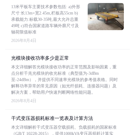
13米平板车主要技术参数包括: a)外形
尺寸:长13m×宽2.45m,栏板高55cm b)
承载能力:标载30-35吨,最大允许总重
49吨 c)符合国家道路车辆外廓尺寸及
轴荷限值标准
2026年8月4日
光模块接收功率多少是正常
本文详细解答光模块接收功率的正常范围及影响因素，重
点分析千兆光模块的收光标准（典型值为-3dBm
至-24dBm），并提供不同速率光模块的参考值表格。同时
解释功率异常的常见原因（如光纤损耗、连接器问题）及
解决方案，帮助用户快速判断网络性能问题。
2026年8月4日
干式变压器损耗标准一览表及计算方法
本文详细解析干式变压器空载损耗、负载损耗的国家标准
（GB/T 10228-2015），提供1000kVA变压器损耗计算实