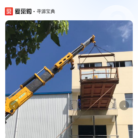
寻源宝典
‹
›