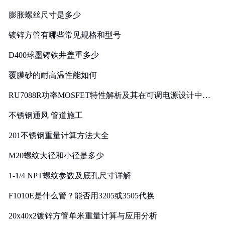
膨胀螺丝尺寸是多少
镀锌方管有哪些常见规格和型号
D400球墨铸铁井盖重多少
覆膜砂的耐高温性能如何
RU7088R功率MOSFET特性解析及其在可调电源设计中的
实践
不锈钢通风 管道施工
201不锈钢重量计算方法大全
M20螺纹大径和小径是多少
1-1/4 NPT螺纹参数及底孔尺寸详解
F1010E是什么管？能否用3205或3505代换
20x40x2镀锌方管单米重量计算与应用分析