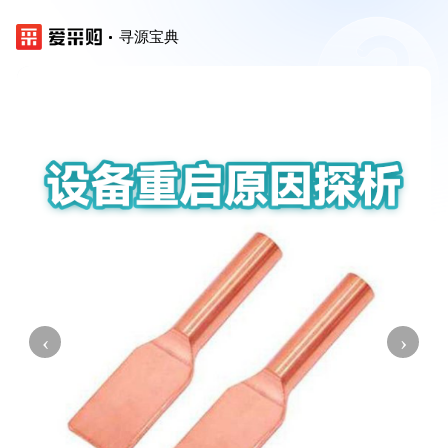
寻源宝典
‹
›