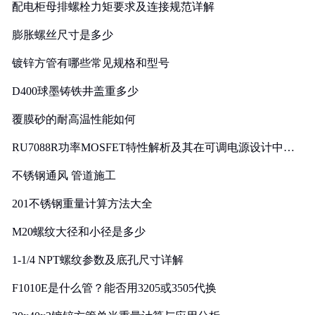
配电柜母排螺栓力矩要求及连接规范详解
膨胀螺丝尺寸是多少
镀锌方管有哪些常见规格和型号
D400球墨铸铁井盖重多少
覆膜砂的耐高温性能如何
RU7088R功率MOSFET特性解析及其在可调电源设计中的
实践
不锈钢通风 管道施工
201不锈钢重量计算方法大全
M20螺纹大径和小径是多少
1-1/4 NPT螺纹参数及底孔尺寸详解
F1010E是什么管？能否用3205或3505代换