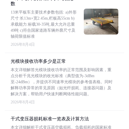
数
13米平板车主要技术参数包括: a)外形
尺寸:长13m×宽2.45m,栏板高55cm b)
承载能力:标载30-35吨,最大允许总重
49吨 c)符合国家道路车辆外廓尺寸及
轴荷限值标准
2026年8月4日
光模块接收功率多少是正常
本文详细解答光模块接收功率的正常范围及影响因素，重
点分析千兆光模块的收光标准（典型值为-3dBm
至-24dBm），并提供不同速率光模块的参考值表格。同时
解释功率异常的常见原因（如光纤损耗、连接器问题）及
解决方案，帮助用户快速判断网络性能问题。
2026年8月4日
干式变压器损耗标准一览表及计算方法
本文详细解析干式变压器空载损耗、负载损耗的国家标准