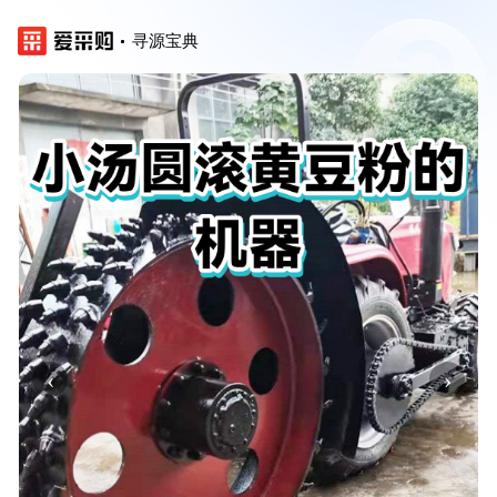
寻源宝典
‹
›