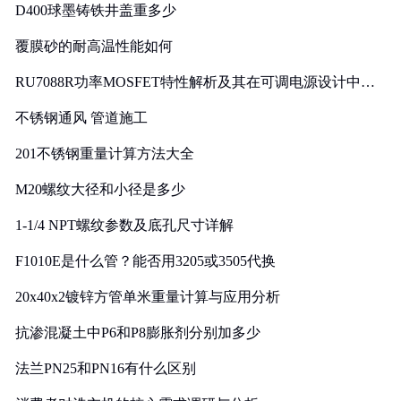
D400球墨铸铁井盖重多少
覆膜砂的耐高温性能如何
RU7088R功率MOSFET特性解析及其在可调电源设计中的
实践
不锈钢通风 管道施工
201不锈钢重量计算方法大全
M20螺纹大径和小径是多少
1-1/4 NPT螺纹参数及底孔尺寸详解
F1010E是什么管？能否用3205或3505代换
20x40x2镀锌方管单米重量计算与应用分析
抗渗混凝土中P6和P8膨胀剂分别加多少
法兰PN25和PN16有什么区别