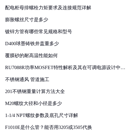
配电柜母排螺栓力矩要求及连接规范详解
膨胀螺丝尺寸是多少
镀锌方管有哪些常见规格和型号
D400球墨铸铁井盖重多少
覆膜砂的耐高温性能如何
RU7088R功率MOSFET特性解析及其在可调电源设计中的
实践
不锈钢通风 管道施工
201不锈钢重量计算方法大全
M20螺纹大径和小径是多少
1-1/4 NPT螺纹参数及底孔尺寸详解
F1010E是什么管？能否用3205或3505代换