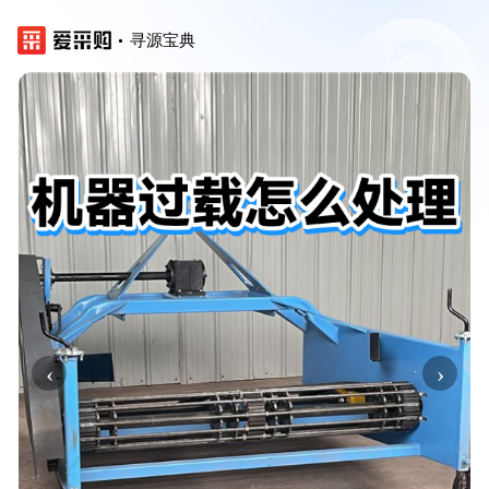
寻源宝典
‹
›