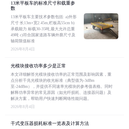
13米平板车的标准尺寸和载重参
数
13米平板车主要技术参数包括: a)外形
尺寸:长13m×宽2.45m,栏板高55cm b)
承载能力:标载30-35吨,最大允许总重
49吨 c)符合国家道路车辆外廓尺寸及
轴荷限值标准
2026年8月4日
光模块接收功率多少是正常
本文详细解答光模块接收功率的正常范围及影响因素，重
点分析千兆光模块的收光标准（典型值为-3dBm
至-24dBm），并提供不同速率光模块的参考值表格。同时
解释功率异常的常见原因（如光纤损耗、连接器问题）及
解决方案，帮助用户快速判断网络性能问题。
2026年8月4日
干式变压器损耗标准一览表及计算方法