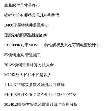
膨胀螺丝尺寸是多少
镀锌方管有哪些常见规格和型号
D400球墨铸铁井盖重多少
覆膜砂的耐高温性能如何
RU7088R功率MOSFET特性解析及其在可调电源设计中的
实践
不锈钢通风 管道施工
201不锈钢重量计算方法大全
M20螺纹大径和小径是多少
1-1/4 NPT螺纹参数及底孔尺寸详解
F1010E是什么管？能否用3205或3505代换
20x40x2镀锌方管单米重量计算与应用分析