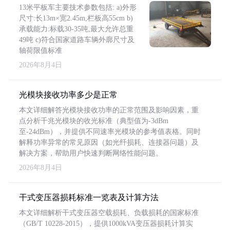
13米平板车主要技术参数包括: a)外形
尺寸:长13m×宽2.45m,栏板高55cm b)
承载能力:标载30-35吨,最大允许总重
49吨 c)符合国家道路车辆外廓尺寸及
轴荷限值标准
2026年8月4日
光模块接收功率多少是正常
本文详细解答光模块接收功率的正常范围及影响因素，重
点分析千兆光模块的收光标准（典型值为-3dBm
至-24dBm），并提供不同速率光模块的参考值表格。同时
解释功率异常的常见原因（如光纤损耗、连接器问题）及
解决方案，帮助用户快速判断网络性能问题。
2026年8月4日
干式变压器损耗标准一览表及计算方法
本文详细解析干式变压器空载损耗、负载损耗的国家标准
（GB/T 10228-2015），提供1000kVA变压器损耗计算实