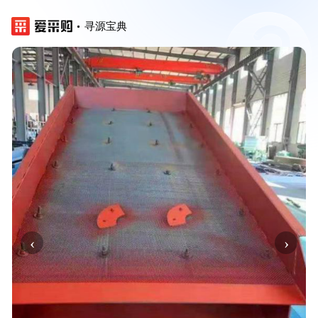
寻源宝典
‹
›