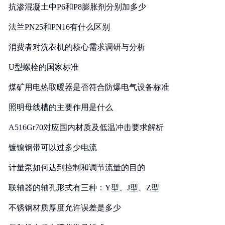
抗渗混凝土中P6和P8膨胀剂分别加多少
法兰PN25和PN16有什么区别
消费者对洗衣机的核心需求调研与分析
U型螺栓的国家标准
煤矿用电热取暖器是否符合防爆电气设备标准
照明母线槽的主要作用是什么
A516Gr70对应国内材质及低温冲击要求解析
镀镍钢带可以过多少电流
计量泵如何达到控制和调节流量的目的
联轴器的轴孔形式有三种：Y型、J型、Z型
不锈钢材质厚度允许误差是多少