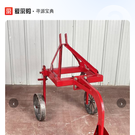
寻源宝典
‹
›