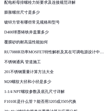
配电柜母排螺栓力矩要求及连接规范详解
膨胀螺丝尺寸是多少
镀锌方管有哪些常见规格和型号
D400球墨铸铁井盖重多少
覆膜砂的耐高温性能如何
RU7088R功率MOSFET特性解析及其在可调电源设计中的
实践
不锈钢通风 管道施工
201不锈钢重量计算方法大全
M20螺纹大径和小径是多少
1-1/4 NPT螺纹参数及底孔尺寸详解
F1010E是什么管？能否用3205或3505代换