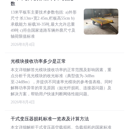
数
13米平板车主要技术参数包括: a)外形
尺寸:长13m×宽2.45m,栏板高55cm b)
承载能力:标载30-35吨,最大允许总重
49吨 c)符合国家道路车辆外廓尺寸及
轴荷限值标准
2026年8月4日
光模块接收功率多少是正常
本文详细解答光模块接收功率的正常范围及影响因素，重
点分析千兆光模块的收光标准（典型值为-3dBm
至-24dBm），并提供不同速率光模块的参考值表格。同时
解释功率异常的常见原因（如光纤损耗、连接器问题）及
解决方案，帮助用户快速判断网络性能问题。
2026年8月4日
干式变压器损耗标准一览表及计算方法
本文详细解析干式变压器空载损耗、负载损耗的国家标准