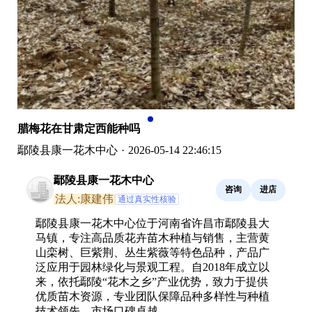
腊梅花在甘肃定西能种吗
鄢陵县康一花木中心
·
2026-05-14 22:46:15
鄢陵县康一花木中心
咨询
进店
法人:康建伟
通过真实性核验
鄢陵县康一花木中心位于河南省许昌市鄢陵县大
马镇，专注高品质花卉苗木种植与销售，主营黄
山栾树、巨紫荆、丛生紫薇等特色品种，产品广
泛应用于园林绿化与景观工程。自2018年成立以
来，依托鄢陵“花木之乡”产业优势，致力于提供
优质苗木资源，专业团队保障品种多样性与种植
技术领先，市场口碑卓越。