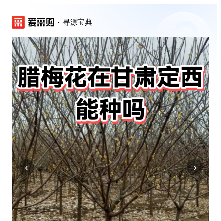
寻源宝典
‹
›