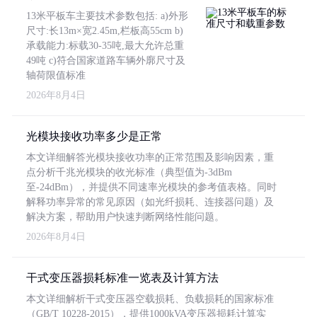
13米平板车主要技术参数包括: a)外形
尺寸:长13m×宽2.45m,栏板高55cm b)
承载能力:标载30-35吨,最大允许总重
49吨 c)符合国家道路车辆外廓尺寸及
轴荷限值标准
2026年8月4日
光模块接收功率多少是正常
本文详细解答光模块接收功率的正常范围及影响因素，重
点分析千兆光模块的收光标准（典型值为-3dBm
至-24dBm），并提供不同速率光模块的参考值表格。同时
解释功率异常的常见原因（如光纤损耗、连接器问题）及
解决方案，帮助用户快速判断网络性能问题。
2026年8月4日
干式变压器损耗标准一览表及计算方法
本文详细解析干式变压器空载损耗、负载损耗的国家标准
（GB/T 10228-2015），提供1000kVA变压器损耗计算实