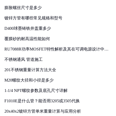
膨胀螺丝尺寸是多少
镀锌方管有哪些常见规格和型号
D400球墨铸铁井盖重多少
覆膜砂的耐高温性能如何
RU7088R功率MOSFET特性解析及其在可调电源设计中的
实践
不锈钢通风 管道施工
201不锈钢重量计算方法大全
M20螺纹大径和小径是多少
1-1/4 NPT螺纹参数及底孔尺寸详解
F1010E是什么管？能否用3205或3505代换
20x40x2镀锌方管单米重量计算与应用分析