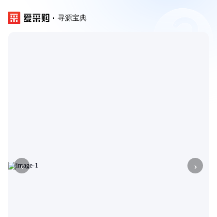
寻源宝典
‹
›