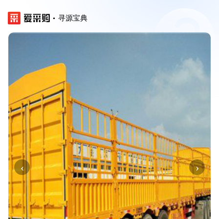
寻源宝典
‹
›