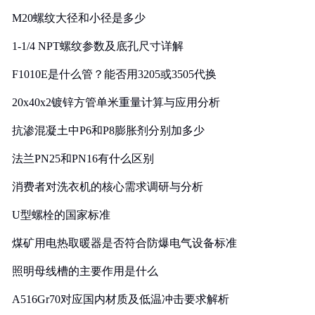
M20螺纹大径和小径是多少
1-1/4 NPT螺纹参数及底孔尺寸详解
F1010E是什么管？能否用3205或3505代换
20x40x2镀锌方管单米重量计算与应用分析
抗渗混凝土中P6和P8膨胀剂分别加多少
法兰PN25和PN16有什么区别
消费者对洗衣机的核心需求调研与分析
U型螺栓的国家标准
煤矿用电热取暖器是否符合防爆电气设备标准
照明母线槽的主要作用是什么
A516Gr70对应国内材质及低温冲击要求解析