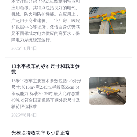
本文详细介绍了浇筑母线槽的特点和
应用领域。其特点包括良好的电气、
机械、防火和防护性能。在应用上，
广泛用于商业建筑、工业厂房、医院
和数据中心等场所，凭借自身优势满
足不同领域对电力供应的高要求，保
障电力系统稳定运行。
2026年8月4日
13米平板车的标准尺寸和载重参
数
13米平板车主要技术参数包括: a)外形
尺寸:长13m×宽2.45m,栏板高55cm b)
承载能力:标载30-35吨,最大允许总重
49吨 c)符合国家道路车辆外廓尺寸及
轴荷限值标准
2026年8月4日
光模块接收功率多少是正常