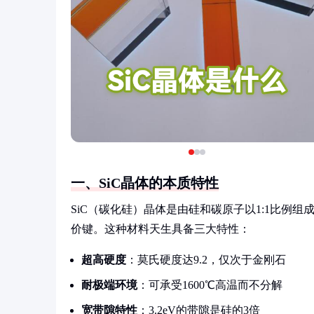
一、SiC晶体的本质特性
SiC（碳化硅）晶体是由硅和碳原子以1:1比例组
价键。这种材料天生具备三大特性：
超高硬度
：莫氏硬度达9.2，仅次于金刚石
耐极端环境
：可承受1600℃高温而不分解
宽带隙特性
：3.2eV的带隙是硅的3倍