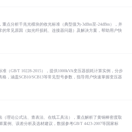
点分析千兆光模块的收光标准（典型值为-3dBm至-24dBm），并
常的常见原因（如光纤损耗、连接器问题）及解决方案，帮助用户快
/T 10228-2015），提供1000kVA变压器损耗计算实例，分步
，涵盖SCB10/SCB13等常见型号参数，指导用户快速掌握变压器
法（理论公式法、查表法、在线工具法），重点解析了黄铜棒密度取
计算案例、误差分析及选材建议，数据参考GB/T 4423-2007等国家标