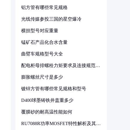
铝方管有哪些常见规格
光线传媒参投三国的星空爆冷
横担型号对应重量
锰矿石产品化合水含量
曲臂车规格型号大全
配电柜母排螺栓力矩要求及连接规范详
解
膨胀螺丝尺寸是多少
镀锌方管有哪些常见规格和型号
D400球墨铸铁井盖重多少
覆膜砂的耐高温性能如何
RU7088R功率MOSFET特性解析及其在
可调电源设计中的实践