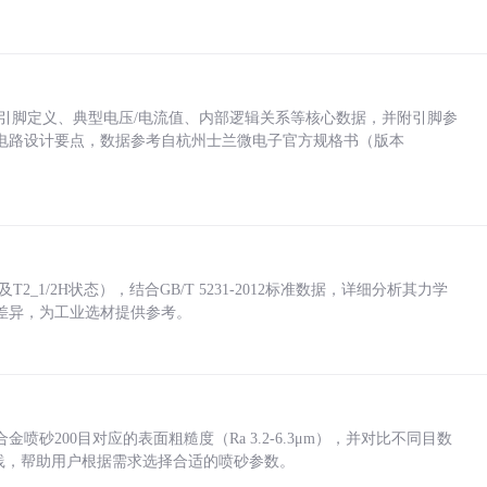
括各引脚定义、典型电压/电流值、内部逻辑关系等核心数据，并附引脚参
电路设计要点，数据参考自杭州士兰微电子官方规格书（版本
_1/2H状态），结合GB/T 5231-2012标准数据，详细分析其力学
差异，为工业选材提供参考。
砂200目对应的表面粗糙度（Ra 3.2-6.3μm），并对比不同目数
业实践，帮助用户根据需求选择合适的喷砂参数。