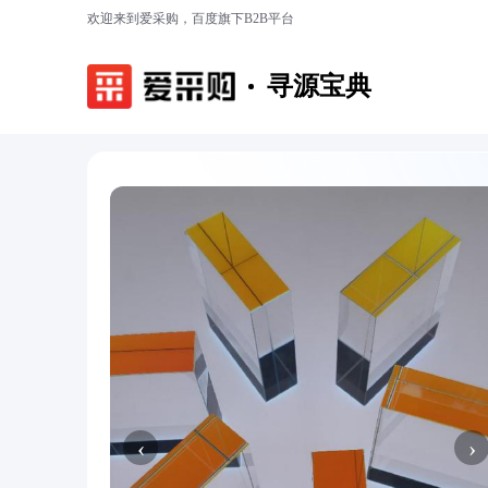
欢迎来到爱采购，百度旗下B2B平台
寻源宝典
‹
›