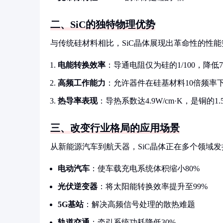
二、SiC的独特物理优势
与传统硅材料相比，SiC晶体展现出革命性的性能
电能转换效率
：导通电阻仅为硅的1/100，降低
高频工作能力
：允许器件在硅基材料10倍频率
热导率表现
：导热系数达4.9W/cm·K，是铜的1.
三、改变行业格局的应用场景
从新能源汽车到航天器，SiC晶体正在多个领域
电动汽车
：使车载充电系统体积缩小80%
光伏逆变器
：将太阳能转换效率提升至99%
5G基站
：解决高频信号处理的散热难题
轨道交通
：牵引系统功耗降低30%