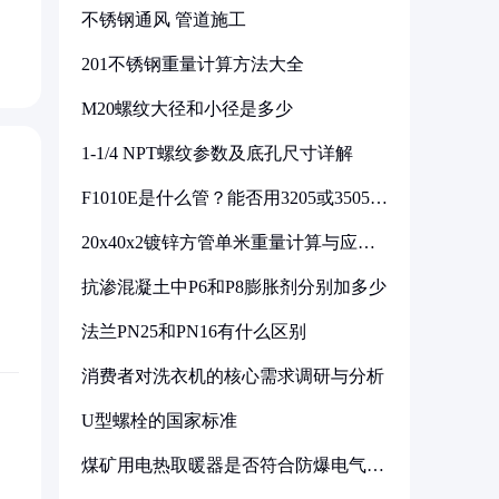
不锈钢通风 管道施工
201不锈钢重量计算方法大全
M20螺纹大径和小径是多少
1-1/4 NPT螺纹参数及底孔尺寸详解
F1010E是什么管？能否用3205或3505代
换
20x40x2镀锌方管单米重量计算与应用
分析
抗渗混凝土中P6和P8膨胀剂分别加多少
法兰PN25和PN16有什么区别
消费者对洗衣机的核心需求调研与分析
U型螺栓的国家标准
煤矿用电热取暖器是否符合防爆电气设
备标准